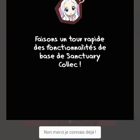
9
8
7
6
Non merci je connais déjà !
Acheter