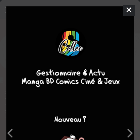
Sorcières
RÉÉDITION
mer. 14 mai 2025
delcourt / tonkam
Manga
Seinen
Daisuke IGARASHI
Daisuke IGARASHI
fantastique
action
Protectrices ou vengeresses, les sorcières de Daisuké Igarashi
prennent autant de formes qu’il existe de magies en ce monde.
À Istanbul, la belle Nicole ourdit depuis des décennies une
machination destructrice. Son chemin croise celui de la jeune
Ciral, fileuse qui créé des tapis singuliers... À l’autre bout du
monde, en Amazonie, une jeune sorcière assassinée devient
l’esprit protecteur de la forêt, tandis que dans un village d’Asie,
un vieillard communique avec sa soeur décédée....