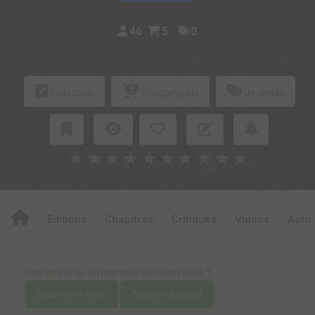
46
5
0
Collection
Shopping list
Je vends
★
★
★
★
★
★
★
★
★
★
Editions
Chapitres
Critiques
Videos
Actu
Une erreur ou un manque sur cette fiche ?
Modifier la fiche
Ajouter un objet