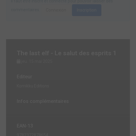
Il faut être inscrit et connecté pour pouvoir laisser des
commentaires.
Connexion
Inscription
The last elf - Le salut des esprits 1
jeu. 15 mai 2025
Editeur
Komikku Editions
Infos complémentaires
EAN-13
9782372878654