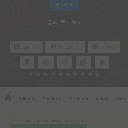
Acheter
85
1
0
Collection
Shopping list
Je vends
★
★
★
★
★
★
★
★
★
★
Editions
Chapitres
Critiques
Videos
Actu
Une erreur ou un manque sur cette fiche ?