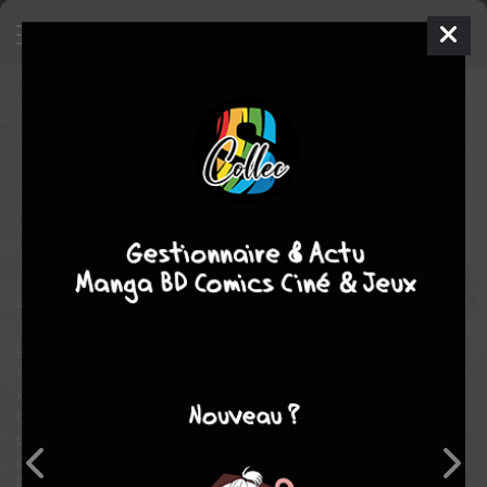
The last elf - Le salut des esprits
1
SIMPLE
jeu. 15 mai 2025
Komikku Editions
Manga
Seinen
Akira SAWANO
Akira SAWANO
action
aventure
Fantasy
La seule survivante d'un massacre part en quête du monde !!
La science a énormément progressé et l'existence des "esprits'
se fait peu à peu oublier. Ahal, seule survivante du peuple elfe,
voyage à travers le monde pour apporter le "salut' à ces
créatures. Au contraire, une famille ancienne agit dans l'ombre
pour les détruire. C'est le cas de Shien qui risque sa vie pour les
pourfendre.
Par un heureux hasard ou une terrible fatalité, Ahal et Shien vont