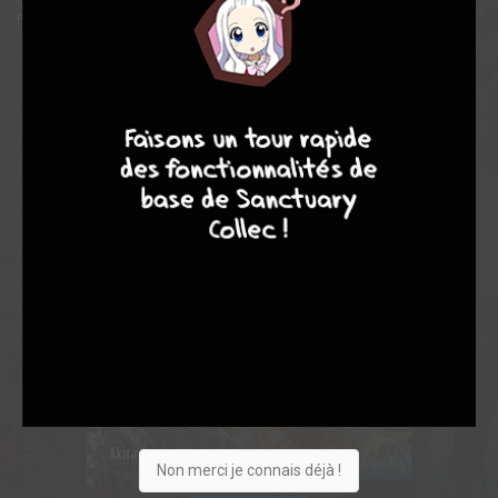
finir par se croiser !
7
8
8
10
Non merci je connais déjà !