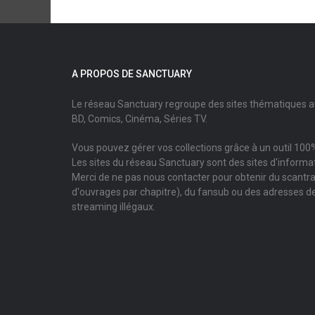
A PROPOS DE SANCTUARY
Le réseau Sanctuary regroupe des sites thématiques 
BD, Comics, Cinéma, Séries TV.
Vous pouvez gérer vos collections grâce à un outil 100%
Les sites du réseau Sanctuary sont des sites d'informati
Merci de ne pas nous contacter pour obtenir du scantr
d'ouvrages par chapitre), du fansub ou des adresses de
streaming illégaux.