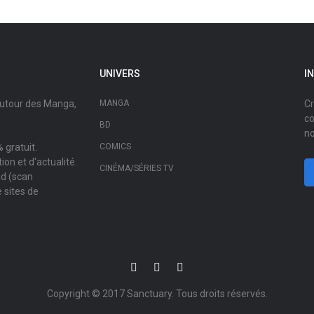
UNIVERS
I
autour des Manga,
MANGA
Cr
co
BD
no
 gratuit.
COMICS
on et d'actualité.
CINÉMA/SÉRIES TV
ad (scan
 sites de
Copyright © 2017
Sanctuary
. Tous droits réservés.