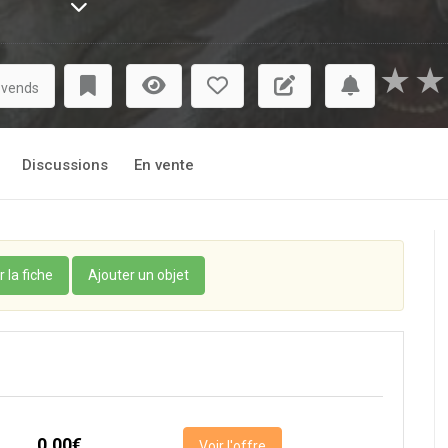
★
★
 vends
Discussions
En vente
r la fiche
Ajouter un objet
0,00€
Voir l'offre