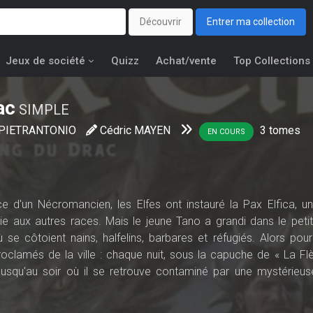
Découvrir
Entrer ma collection
Jeux de société
Quizz
Achat/vente
Top Collections
ac
SIMPLE
 PIETRANTONIO
Cédric MAYEN
3
tomes
EN COURS
e d'un Nécromancien, les Elfes ont instauré la Pax Elfica, u
 magie aux autres races. Mais le jeune Tano a grandi dans le pet
 se côtoient nains, halfelins, barbares et réfugiés. Alors pour 
clamés de la ville : chaque nuit, sous la capuche de « La Flèc
. Jusqu'au soir où il se retrouve contaminé par une mystérieus