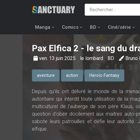
Manga
Comics
BD
Ciné/série
Pax Elfica
2 - le sang du dr
ven. 13 juin 2025
le lombard
BD
Bruno
aventure
action
Heroïc-Fantasy
Depuis qu'ils ont délivré le monde de la menac
autoritaire qui interdit toute utilisation de la
multiculturel de l'auberge de son père Klaus, où
question d'obéir docilement aux maitres auto-pro
sabote leurs patrouilles et défie leur autorité
elfique.