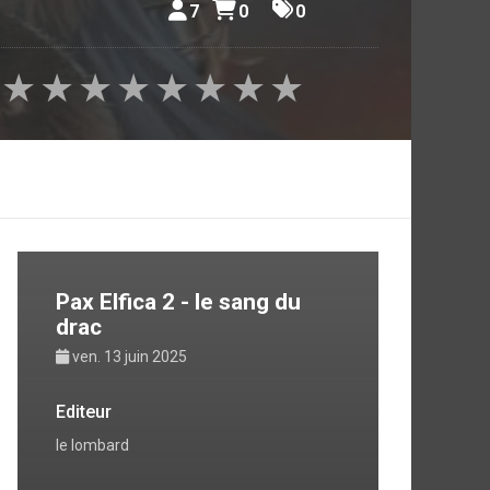
7
0
0
★
★
★
★
★
★
★
★
Pax Elfica 2 - le sang du
drac
ven. 13 juin 2025
Editeur
le lombard