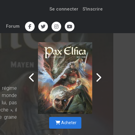
Se connecter
S'inscrire
Forum
n régime
it monde
lui, pas
he », il
e graine
Acheter