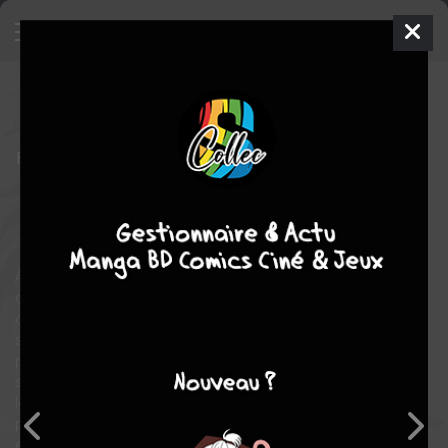
Fangs
1
SIMPLE
ven. 11 juil. 2025
taifu comics
Manga
Yaoi
Billy BALIBALLY
Billy BALIBALLY
3
EN COURS
tomes
Homosexuel
fantastique
Ayant survécu par miracle à l'attaque d'un vampire devenu fou
dans une boîte de nuit, le jeune En, du haut de ses 19 ans, en
devient lui-même un. Il est pris en charge par l'organisation de
sauvegarde des droits des vampires, Fangs, et se voit gardé
personnellement par Ichii, du département de la protection
sociale, section sécurité. Afin de gérer leur alimentation, Fangs
les encourage à former un pacte avec un autre vampire, deux
partenaires pouvant ainsi satisfaire mutuellement leurs besoins
en sang. Fraîchement devenu vampire, En est très sollicité par