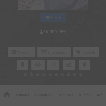
Acheter
38
0
0
Collection
Shopping list
Je vends
★
★
★
★
★
★
★
★
★
★
Editions
Chapitres
Critiques
Videos
Actu