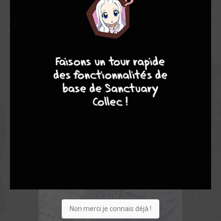
ses nouveaux congénères, qui le considèrent comme vierge.
Troublé par la situation, il déclare alors qu'Ichii sera son
partenaire.
9
8
9
8
Non merci je connais déjà !