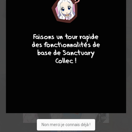
8
7
8
7
Non merci je connais déjà !
Acheter