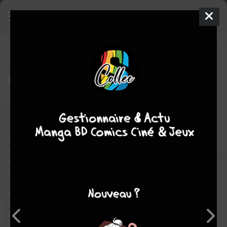
Fangs
2
SIMPLE
ven. 11 juil. 2025
taifu comics
Manga
Yaoi
Billy BALIBALLY
Billy BALIBALLY
3
EN COURS
tomes
Homosexuel
fantastique
Attaqué par des vampires en boîte de nuit, En, dix-neuf ans,
survit après avoir été mordu et devient lui-même un vampire. Il
est trouvé par Ichii, un vampire appartenant à l'organisation
FANGS, qui devient son protecteur. Afin de répondre au besoin
de sang des vampires, l'organisation a créé un système de
partenaires, où deux vampires se soutiennent mutuellement.
Lors de sa première soirée, en tant que vampire vierge, En attire
l'attention de tous les invités ; sous le coup de la panique, il
déclare être le partenaire d'Ichii...?!