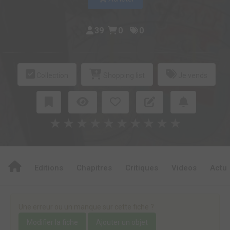
39
0
0
Collection
Shopping list
Je vends
★
★
★
★
★
★
★
★
★
★
Editions
Chapitres
Critiques
Videos
Actu
Une erreur ou un manque sur cette fiche ?
Modifier la fiche
Ajouter un objet