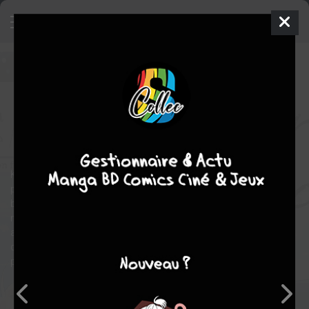
I cannot reach you
8
SIMPLE
ven. 7 nov. 2025
kana
Manga
Shonen-Aï
MIKA
MIKA
9
tomes
EN COURS
Tranche de vie
Kakeru et Yamato sont deux amis d’enfance que tout oppose,
pourtant ils adorent passer leur temps ensemble. Yamato est
beau, grand et studieux, tandis que Kakeru est naïf, et plutôt
mauvais en classe. Étonné que son ami n’ait pas déjà une petite
amie, Kakeru lui demande un jour s’il est amoureux de
quelqu’un. Yamato hésite un moment avant de prononcer son
prénom…