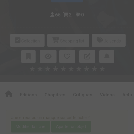
66
2
0
Collection
Shopping list
Je vends
★
★
★
★
★
★
★
★
★
★
Editions
Chapitres
Critiques
Videos
Actu
Une erreur ou un manque sur cette fiche ?
Modifier la fiche
Ajouter un objet