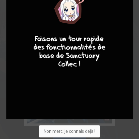
8
9
8
9
Non merci je connais déjà !
Acheter