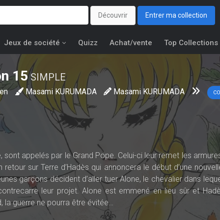
Découvrir
Entrer ma collection
Jeux de société
Quizz
Achat/vente
Top Collections
on
15
SIMPLE
en
Masami KURUMADA
Masami KURUMADA
C
 sont appelés par le Grand Pope. Celui-ci leur remet les armures
in retour sur Terre d’Hadès qui annoncera le début d’une nouvell
 jeunes garçons décident d’aller tuer Alone, le chevalier dans leq
contrecarre leur projet. Alone est emmené en lieu sûr et Had
 la guerre ne pourra être évitée…