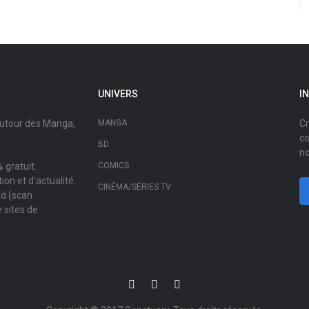
UNIVERS
I
autour des Manga,
MANGA
Cr
co
BD
no
 gratuit.
COMICS
on et d'actualité.
CINÉMA/SÉRIES TV
ad (scan
 sites de