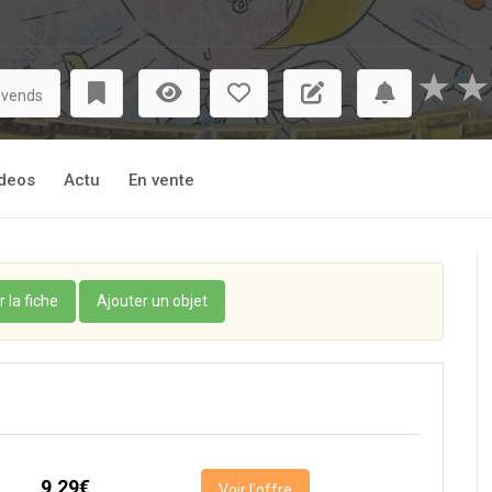
★
★
 vends
deos
Actu
En vente
r la fiche
Ajouter un objet
9,29€
Voir l'offre