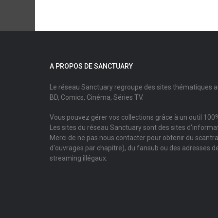
A PROPOS DE SANCTUARY
Le réseau Sanctuary regroupe des sites thématiques 
BD, Comics, Cinéma, Séries TV.
Vous pouvez gérer vos collections grâce à un outil 100%
Les sites du réseau Sanctuary sont des sites d'informati
Merci de ne pas nous contacter pour obtenir du scantr
d'ouvrages par chapitre), du fansub ou des adresses de
streaming illégaux.