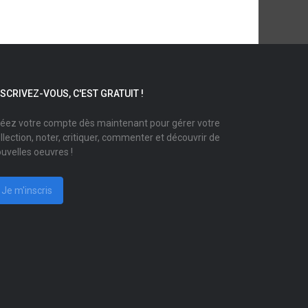
NSCRIVEZ-VOUS, C'EST GRATUIT !
éez votre compte dès maintenant pour gérer votre
llection, noter, critiquer, commenter et découvrir de
uvelles oeuvres !
Je m'inscris