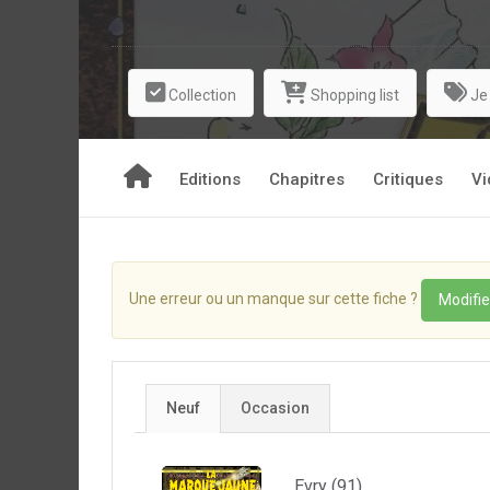
Collection
Shopping list
Je
Editions
Chapitres
Critiques
Vi
Une erreur ou un manque sur cette fiche ?
Modifie
Neuf
Occasion
Evry (91)