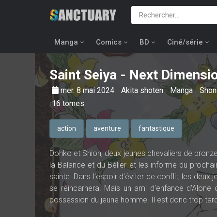
Manga
Comics
BD
Ciné/série
Saint Seiya - Next Dimensi
mer. 8 mai 2024
Akita shoten
Manga
Shon
16
tomes
action
aventure
fantastique
Dohko et Shion, deux jeunes chevaliers de bronze,
la Balance et du Bélier et les informe du procha
sainte. Dans l’espoir d’éviter ce conflit, les deux
se réincarnera. Mais un ami d’enfance d’Alone 
possession du jeune homme. Il est donc trop tard,