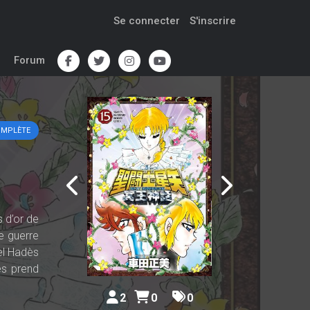
Se connecter
S'inscrire
Forum
OMPLÈTE
 d’or de
e guerre
uel Hadès
ès prend
2
0
0