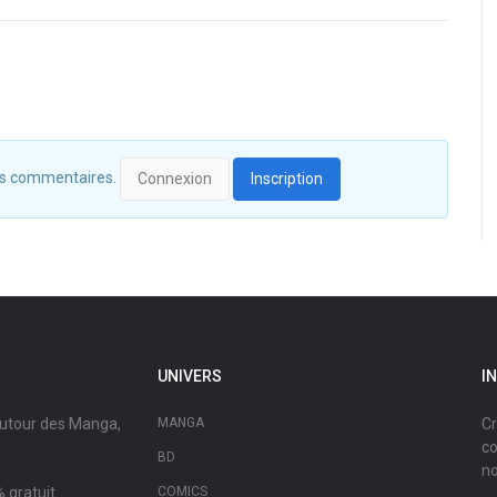
 des commentaires.
Connexion
Inscription
UNIVERS
I
autour des Manga,
MANGA
Cr
co
BD
no
 gratuit.
COMICS