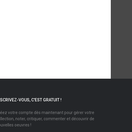
NSCRIVEZ-VOUS, C'EST GRATUIT !
éez votre compte dès maintenant pour gérer votre
llection, noter, critiquer, commenter et découvrir de
uvelles oeuvres !