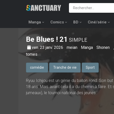
Manga
Comics
BD
Ciné/série
Be Blues !
21
SIMPLE
ven. 23 janv. 2026
meian
Manga
Shonen
tomes
comédie
Tranche de vie
Sport
Ryuu Ichijou est un génie du ballon rond. Son but 
18 ans. Mais avant cela il a du chemin à faire. Et 
jumeaux), le tournoi national des jeunes.