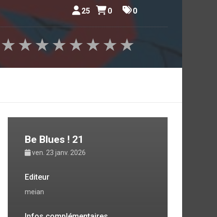
25
0
0
★
★
★
★
★
★
★
★
Be Blues ! 21
ven. 23 janv. 2026
Editeur
meian
Infos complémentaires