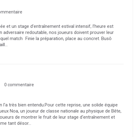
ommentaire
ée et un stage d’entraînement estival intensif, l’heure est
 un adversaire redoutable, nos joueurs doivent prouver leur
et quel match Finie la préparation, place au concret. Busô
ll...
0 commentaire
n l'a très bien entendu.Pour cette reprise, une solide équipe
ueux Noa, un joueur de classe nationale au physique de Bête,
eurs de montrer le fruit de leur stage d'entraînement et
me tant désor...