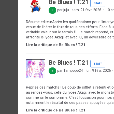
Be Blues ! T.21
STAFF
par juju
sam. 21 févr. 2026
0 c
9
Résumé éditeurAprès les qualifications pour l’interlyc
venue de libérer le fruit de tous ces efforts. Face à
véritable valeur sur le terrain !1. Le match reprend, 
affronte le lycée Akagi, et avec lui, un adversaire de tai
Lire la critique de Be Blues ! T.21
Be Blues ! T.21
STAFF
par Tampopo24
lun. 9 févr. 2026
8
Reprise des matchs ! Le coup de sifflet a retenti et o
au rendez-vous, celle du lycée Akagi, avec le monstr
comme on le surnomme. C'est l'occasion pour nos jou
notamment le résultat de ces passes appuyées qu'ai
Lire la critique de Be Blues ! T.21