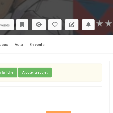
★
★
 vends
deos
Actu
En vente
r la fiche
Ajouter un objet