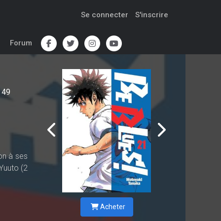
Se connecter
S'inscrire
Forum
49
pon à ses
 Yuuto (2
Acheter