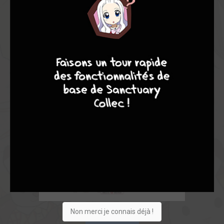
9
8
9
8
Non merci je connais déjà !
Acheter