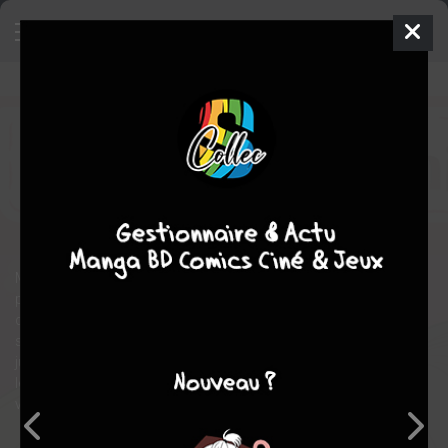
Fans des Sylvanian Families
1
SIMPLE
jeu. 7 mai 2026
soleil manga
Manga
Josei
Kuko OKANO
Kuko OKANO
comédie
Ecole
Tranche de vie
Mimoza Tsurui est une Gal/Gyaru, une fille très maquillée, un
peu hautaine, considérée comme impressionnante par ses
camarades de lycée. Nanako Kameyama est une élève
sérieuse, discrète et un peu timide. Tout semble les opposer
jusqu’au jour où elles se découvrent une passion commune,
les Sylvanians Families. Grâce à ces adorables figurines, elles
vont nouer une relation extraordinaire.