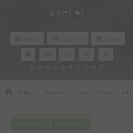
10
2
0
Collection
Shopping list
Je vends
★
★
★
★
★
★
★
★
★
★
Editions
Chapitres
Critiques
Videos
Actu
Une erreur ou un manque sur cette fiche ?
Modifier la fiche
Ajouter un objet