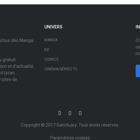
UNIVERS
I
autour des Manga,
MANGA
Cr
co
BD
no
 gratuit.
COMICS
on et d'actualité.
CINÉMA/SÉRIES TV
ad (scan
 sites de
Copyright © 2017
Sanctuary
. Tous droits réservés.
Paramètres cookies