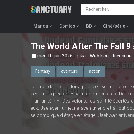
Manga
Comics
BD
Ciné/série
The World After The Fall
9
mer. 10 juin 2026
pika
Webtoon
Inconnue
Fantasy
aventure
action
Le monde jusqu'alors paisible, se retrouve s
accompagnées d'essaims de monstres. De plus,
l’humanité ? ». Des volontaires sont téléportés 
eux, Jaehwan, un jeune aventurier prêt à tout po
se complique d’étage en étage. Jaehwan arrivera-t