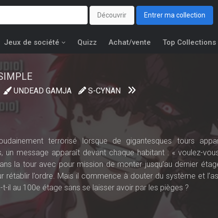
Découvrir
Entrer ma collection
Jeux de société
Quizz
Achat/vente
Top Collections
SIMPLE
UNDEAD GAMJA
S-CYNAN
oudainement terrorisé lorsque de gigantesques tours appar
 un message apparaît devant chaque habitant : « voulez-vou
dans la tour avec pour mission de monter jusqu’au dernier étag
ur rétablir l’ordre. Mais il commence à douter du système et l’a
-il au 100e étage sans se laisser avoir par les pièges ?