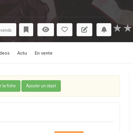
★
★
 vends
deos
Actu
En vente
r la fiche
Ajouter un objet