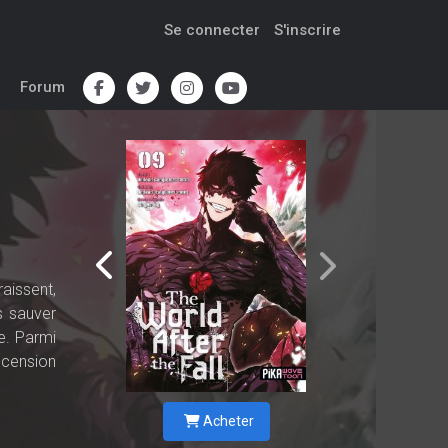
Se connecter
S'inscrire
Forum
aissent,
s sauver
e. Parmi
scension
Acheter