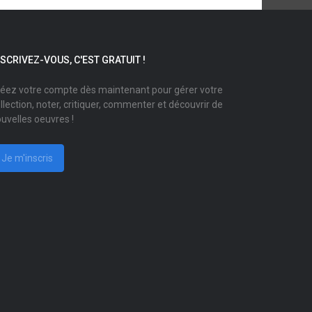
NSCRIVEZ-VOUS, C'EST GRATUIT !
éez votre compte dès maintenant pour gérer votre
llection, noter, critiquer, commenter et découvrir de
uvelles oeuvres !
Je m'inscris