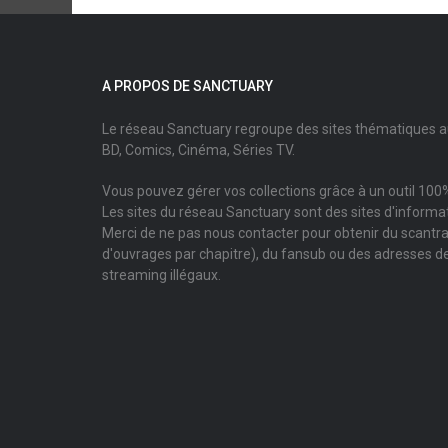
A PROPOS DE SANCTUARY
Le réseau Sanctuary regroupe des sites thématiques 
BD, Comics, Cinéma, Séries TV.
Vous pouvez gérer vos collections grâce à un outil 100%
Les sites du réseau Sanctuary sont des sites d'informati
Merci de ne pas nous contacter pour obtenir du scantr
d'ouvrages par chapitre), du fansub ou des adresses de
streaming illégaux.