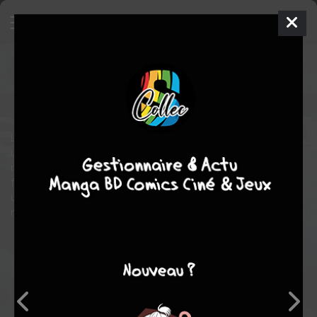
Doom World - Le règne de Fatalis
6
TPB SOFTCOVER (SOUPLE)
mer. 1 avril 2026
Panini Comics
Comics
Le monde tel que vous le connaissiez n’est plus. Désormais,
une loi s’impose sur toutes les autres : celle de Fatalis ! Sous le
règne du nouveau Sorcier Suprême, toutes les nations du globe
forment désormais les provinces d’un seul pays, la Latvérie
unie. Les héros et héroïnes Marvel doivent alors s’adapter à ce
nouveau statu quo.