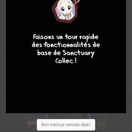
7
9
8
9
Non merci je connais déjà !