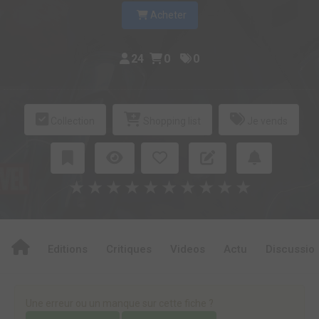
Acheter
24
0
0
Collection
Shopping list
Je vends
★
★
★
★
★
★
★
★
★
★
Editions
Critiques
Videos
Actu
Discussio
Une erreur ou un manque sur cette fiche ?