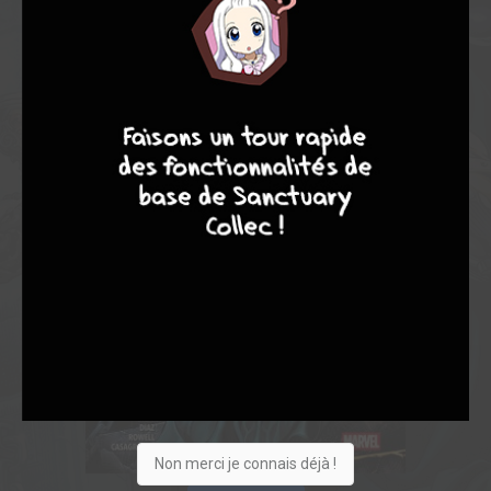
9
8
9
8
Non merci je connais déjà !