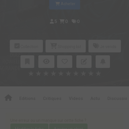
Acheter
5
0
0
Collection
Shopping list
Je vends
★
★
★
★
★
★
★
★
★
★
Editions
Critiques
Videos
Actu
Discussio
Une erreur ou un manque sur cette fiche ?
Modifier la fiche
Ajouter un objet