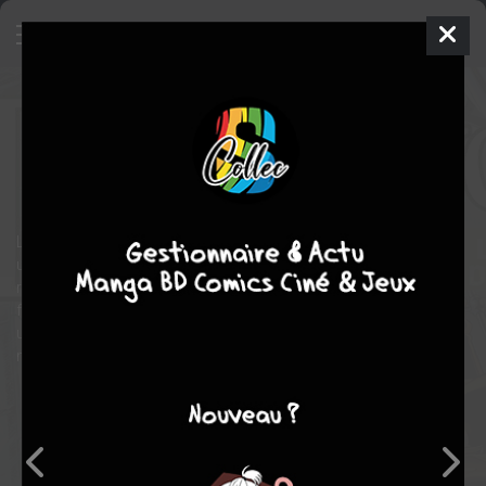
Doom World - Le règne de Fatalis
6
TPB HARDCOVER (CARTONNÉE) - ED.
COLLECTOR
mer. 1 avril 2026
Panini Comics
Comics
Le monde tel que vous le connaissiez n’est plus. Désormais,
une loi s’impose sur toutes les autres : celle de Fatalis ! Sous le
règne du nouveau Sorcier Suprême, toutes les nations du globe
forment désormais les provinces d’un seul pays, la Latvérie
unie. Les héros et héroïnes Marvel doivent alors s’adapter à ce
nouveau statu quo.