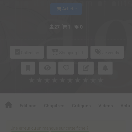
Acheter
27
1
0
Collection
Shopping list
Je vends
★
★
★
★
★
★
★
★
★
★
Editions
Chapitres
Critiques
Videos
Actu
Une erreur ou un manque sur cette fiche ?