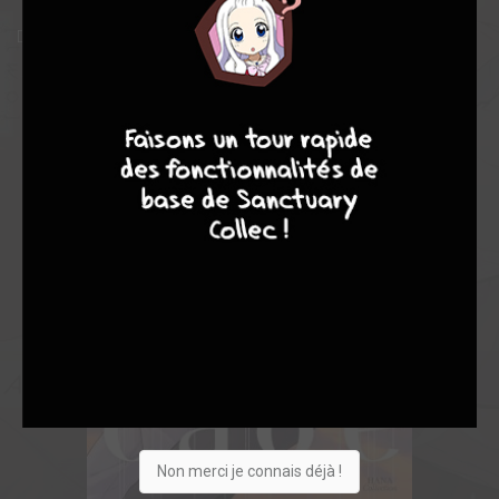
Drame, immoralité et érotisme au rendez-vous dans cette série !
4
7
8
7
Non merci je connais déjà !