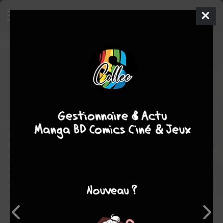
Dans leur cage
2
SIMPLE
ven. 19 juin 2026
IDP
Manga
Yaoi
RIHARA
RIHARA
drame
romance
Dans un futur proche, la recherche sur la grossesse masculine
progresse afin d'enrayer la baisse de la natalité.
Bien que Nagisa Fuyumi ne souhaite pas du tout porter des
enfants, il a été contraint de vivre dans le centre de recherches
en tant que cobaye mais depuis cinq ans, il n'a pas eu une seule
période de chaleurs.
Pourtant un jour, il retrouve Hayato Hinosaki, son ami
d'enfance avec qui il avait perdu tout contact, qui est à présent
devenu chercheur ! Pour le bien de la recherche, Nagisa va
devoir coucher avec Hayato !