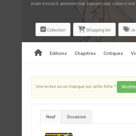
mais lorsqu'il apprend par hasard que celui-ci est d
plus absolu sur ses sentiments !!
Plongez dans l'histoire d'amour d'un adolescent 
Collection
Shopping list
Je
!
Editions
Chapitres
Critiques
Vi
Une erreur ou un manque sur cette fiche ?
Modifie
Neuf
Occasion