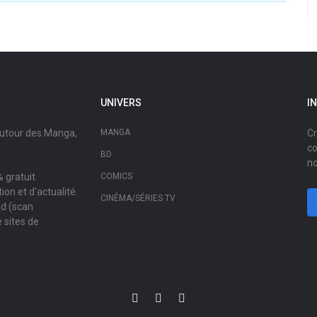
UNIVERS
I
autour des Manga,
MANGA
Cr
co
BD
no
 gratuit.
COMICS
on et d'actualité.
CINÉMA/SÉRIES TV
ad (scan
 sites de