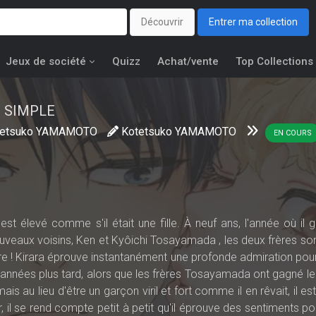
Découvrir
Entrer ma collection
Jeux de société
Quizz
Achat/vente
Top Collections
2
SIMPLE
tetsuko YAMAMOTO
Kotetsuko YAMAMOTO
EN COURS
t élevé comme s'il était une fille. À neuf ans, l'année où il 
nouveaux voisins, Ken et Kyôichi Tosayamada , les deux frères so
ttre ! Kirara éprouve instantanément une profonde admiration pou
s années plus tard, alors que les frères Tosayamada ont gagné l
 mais au lieu d'être un garçon viril et fort comme il en rêvait, il e
, il se rend compte petit à petit qu'il éprouve des sentiments po