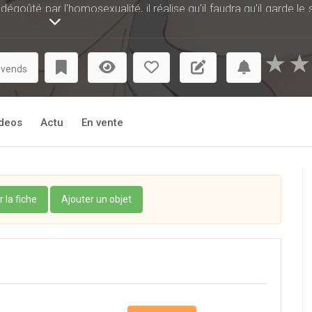
égoûté par l'homosexualité, il réalise qu'il faudra qu'il garde le 
★
★
complètement fermé sur lui-même et d'un petit voyou plein d'obs
 vends
deos
Actu
En vente
r la fiche
Ajouter un objet