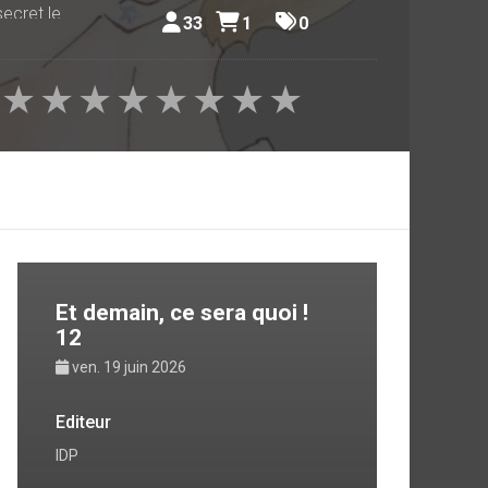
secret le
33
1
0
★
★
★
★
★
★
★
★
tination
Et demain, ce sera quoi !
12
ven. 19 juin 2026
Editeur
IDP