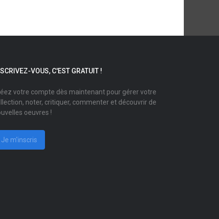
NSCRIVEZ-VOUS, C'EST GRATUIT !
éez votre compte dès maintenant pour gérer votre
llection, noter, critiquer, commenter et découvrir de
uvelles oeuvres !
Je m'inscris