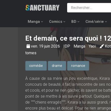
Manga
Comics
BD
Ciné/série
Et demain, ce sera quoi !
1
ven. 19 juin 2026
IDP
Manga
Yaoi
Ko
tomes
comédie
drame
romance
À cause de sa mère un peu excentrique, Kirara es
concours de beauté, il fait la rencontre de ses 
et cools, et pour ne rien gâcher, ils savent se ba
point de se mettre à les suivre partout. Quelque
de """"chiens enragés"""", Kirara a lui aussi grandi,
encore plus beau et délicat. Pour ne rien arranger