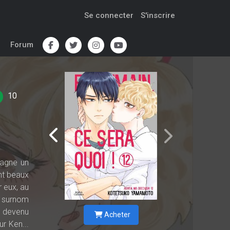
Se connecter
S'inscrire
Forum
10
gagne un
nt beaux
r eux, au
e surnom
st devenu
Acheter
ur Ken...