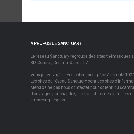
A PROPOS DE SANCTUARY
Le réseau Sanctuary regroupe des sites thématiques 
BD, Comics, Cinéma, Séries TV.
Vous pouvez gérer vos collections grâce à un outil 100%
Les sites du réseau Sanctuary sont des sites d'informati
Merci de ne pas nous contacter pour obtenir du scantr
d'ouvrages par chapitre), du fansub ou des adresses de
streaming illégaux.