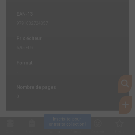
EAN-13
9791032724057
Prix éditeur
6,95 EUR
Format
-
Nombre de pages
0
Inscris-toi pour 
entrer ta collection !
Collec
Shop. list
Planning
Animes
Découvrir
Envies