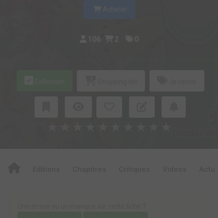
Acheter
106
2
0
Collection
Shopping list
Je vends
★
★
★
★
★
★
★
★
★
★
Editions
Chapitres
Critiques
Videos
Actu
Une erreur ou un manque sur cette fiche ?