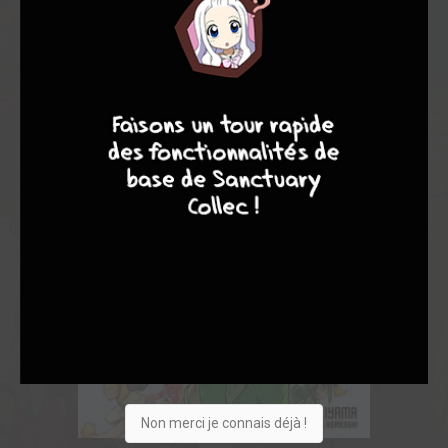
4
9
7
6
Non merci je connais déjà !