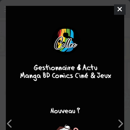
My hero academia - Team up
mission
8
SIMPLE
jeu. 7 mai 2026
Ki-oon
Manga
Shonen
AKIYAMA YOCO
AKIYAMA YOCO
COMPLÈTE
8
tomes
comédie
aventure
action