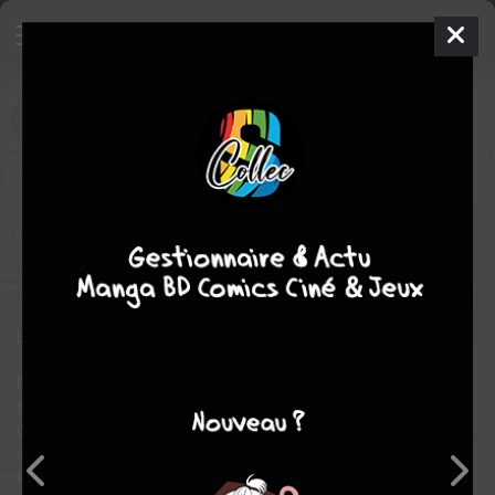
Noble new world adventures - La
guilde des aventuriers
7
SIMPLE
jeu. 4 juin 2026
Komikku Editions
Manga
Seinen
Akane SASAKI
YASHû
9
EN COURS
tomes
Fantasy
Les aventures inédites de Caïn !
Réincarné dans un autre monde et disposant d'attributs
surpuissants, Caïn est satisfait de sa vie actuelle malgré les
obstacles. Le pauvre n'a jamais de temps pour lui, quand les
dieux le laissent enfin tranquille, ce sont les membres éminents
du royaume qui se l'accaparent. Mais désormais âgé de douze