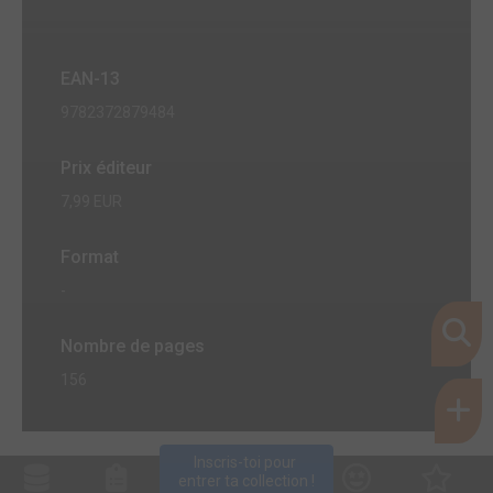
EAN-13
9782372879484
Prix éditeur
7,99 EUR
Format
-
Nombre de pages
156
Inscris-toi pour 
entrer ta collection !