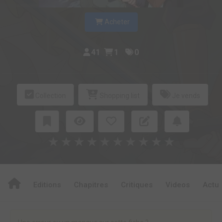
Acheter
41
1
0
Collection
Shopping list
Je vends
★
★
★
★
★
★
★
★
★
★
Editions
Chapitres
Critiques
Videos
Actu