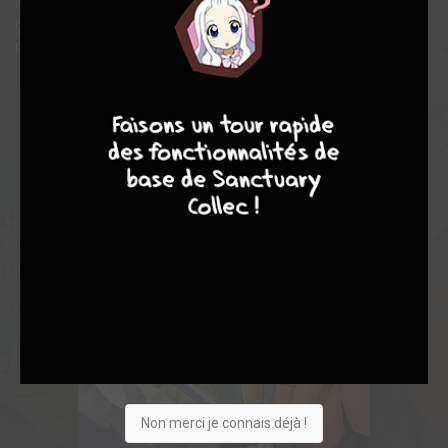
ans, Caïn se rend à l'académie et accepte des quêtes de la
guilde, dont une qui va l'amener à revoir ses anciennes
professeures, Milly et Nina...
9
8
9
8
Non merci je connais déjà !