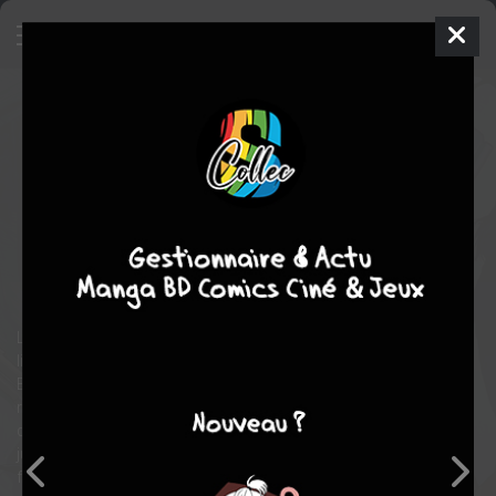
Wyoming, 1863
2 - L'arbre au
pendu
SIMPLE
jeu. 18 juin 2026
soleil bd
BD
Fabrizio DES
DORIDES
Jean-françois DI GIORGIO
1
tome
EN COURS
western
Les Grandes Plaines, au temps de la construction des grandes
lignes de chemin de fer, de la disparition des derniers bisons,
Emma Bridges, une fine gâchette, parcourt le pays à la
recherche de ses deux filles disparues. Elle se retrouve bloquée
dans un ranch Creek un curieux jeune homme qui sait viser
juste et une bande de pillards dont la réputation n'est plus à
faire.