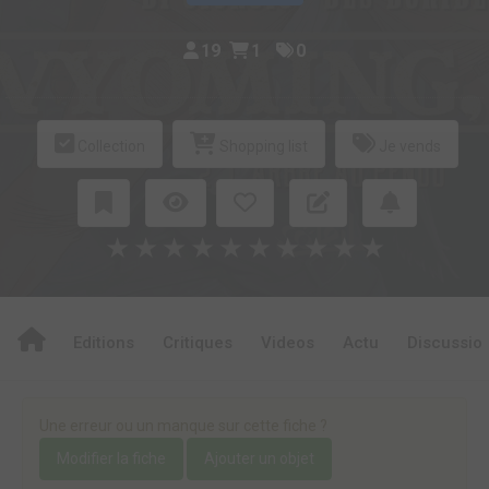
19
1
0
Collection
Shopping list
Je vends
★
★
★
★
★
★
★
★
★
★
Editions
Critiques
Videos
Actu
Discussio
Une erreur ou un manque sur cette fiche ?
Modifier la fiche
Ajouter un objet