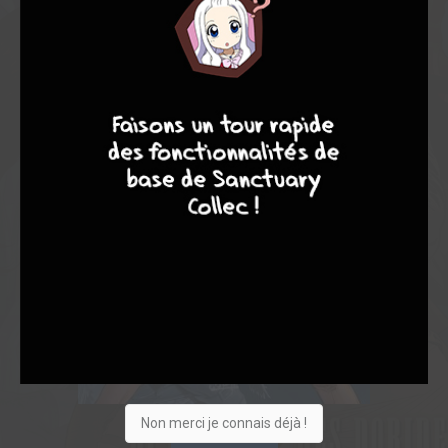
7
9
8
9
Non merci je connais déjà !
Acheter