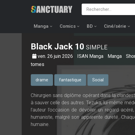
Manga
Comics
BD
Ciné/série
Black Jack
10
SIMPLE
ven. 26 juin 2026
ISAN Manga
Manga
Sho
tomes
drame
fantastique
Social
Chirurgien sans diplôme opérant dans la clandesti
à sauver celle des autres. Tezuka, lui-même méd
l’auteur l’occasion de dévoiler un regard acé
humaniste, malgré son apparente dureté. Chaque
humaine.