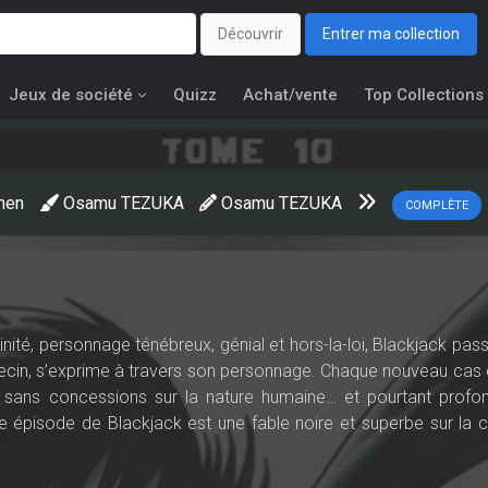
Découvrir
Entrer ma collection
Jeux de société
Quizz
Achat/vente
Top Collections
nen
Osamu TEZUKA
Osamu TEZUKA
COMPLÈTE
nité, personnage ténébreux, génial et hors-la-loi, Blackjack pas
ecin, s’exprime à travers son personnage. Chaque nouveau cas 
ré, sans concessions sur la nature humaine… et pourtant prof
 épisode de Blackjack est une fable noire et superbe sur la c