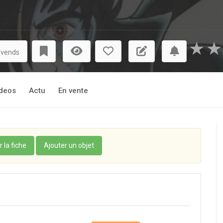
★
★
 vends
deos
Actu
En vente
r la fiche
Ajouter un objet