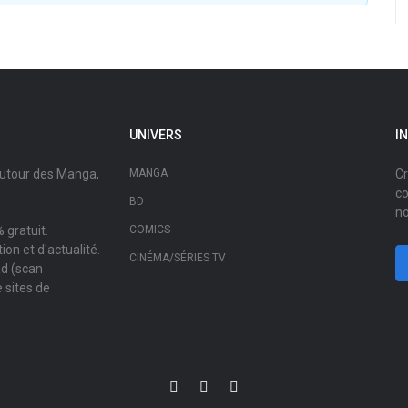
UNIVERS
I
autour des Manga,
MANGA
Cr
co
BD
no
 gratuit.
COMICS
on et d'actualité.
CINÉMA/SÉRIES TV
ad (scan
 sites de