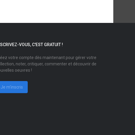
NSCRIVEZ-VOUS, C'EST GRATUIT !
éez votre compte dès maintenant pour gérer votre
llection, noter, critiquer, commenter et découvrir de
uvelles oeuvres !
Je m'inscris