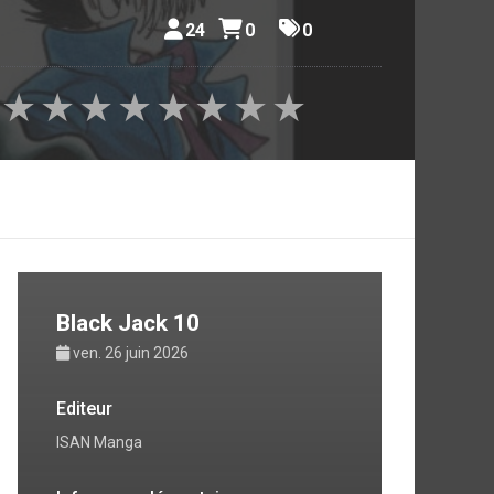
24
0
0
★
★
★
★
★
★
★
★
Black Jack 10
ven. 26 juin 2026
Editeur
ISAN Manga