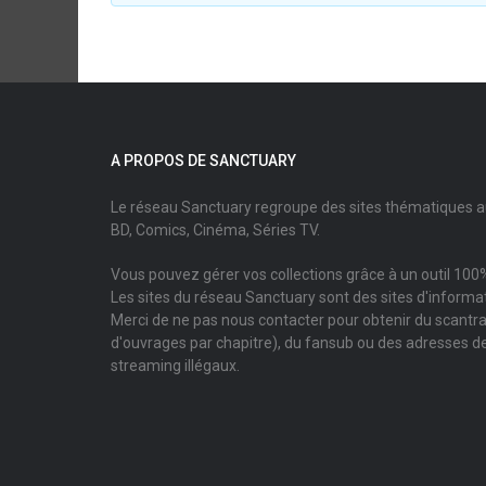
A PROPOS DE SANCTUARY
Le réseau Sanctuary regroupe des sites thématiques 
BD, Comics, Cinéma, Séries TV.
Vous pouvez gérer vos collections grâce à un outil 100%
Les sites du réseau Sanctuary sont des sites d'informati
Merci de ne pas nous contacter pour obtenir du scantr
d'ouvrages par chapitre), du fansub ou des adresses de
streaming illégaux.