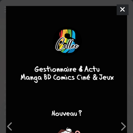
Chainsaw Man
22
SIMPLE
mer. 10 juin 2026
Crunchyroll Kaze
Manga
Shonen
Tatsuki FUJIMOTO
Tatsuki FUJIMOTO
22
tomes
EN COURS
horreur
action
Pour rembourser ses dettes, Denji, jeune homme dans la dèche
la plus totale, est exploité en tant que Devil Hunter avec son
chien-démon-tronçonneuse, “Pochita”. Mais suite à une cruelle
trahison, il voit enfin une possibilité de se tirer des bas-fonds où
il croupit ! Devenu surpuissant après sa fusion avec Pochita,
Denji est recruté par une organisation et part à la chasse aux
démons…