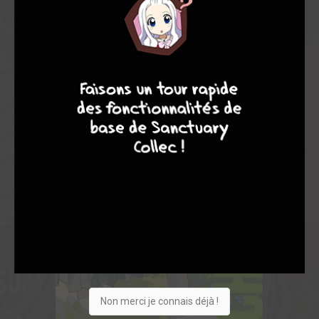
9
8
9
8
Non merci je connais déjà !