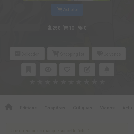
Acheter
258
10
0
Collection
Shopping list
Je vends
★
★
★
★
★
★
★
★
★
★
Editions
Chapitres
Critiques
Videos
Actu
Une erreur ou un manque sur cette fiche ?