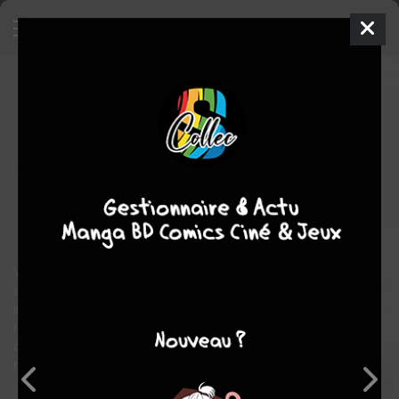
Mobile Suit Gundam - The Origin
8
RÉÉDITION
ven. 12 juin 2026
vega-dupuis
Manga
Shonen
Yoshikazu YASUHIKO
Yoshikazu YASUHIKO
24
tomes
COMPLÈTE
SF
Mecha
action
Voué à quitter la Terre, l’homme a fini par accomplir son rêve, et
a construit de gigantesques colonies flottant dans le vide
interstellaire. Ces cylindres de plusieurs kilomètres, capables de
recréer artificiellement en leur sein les conditions de vie terrestre,
devinrent ainsi la deuxième patrie des colons qui y vivaient, y
mouraient et y élevaient leurs enfants le mieux possible.