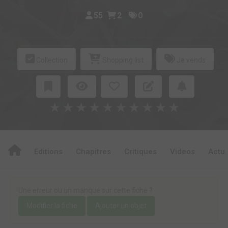
55
2
0
Collection
Shopping list
Je vends
★
★
★
★
★
★
★
★
★
★
Editions
Chapitres
Critiques
Videos
Actu
Une erreur ou un manque sur cette fiche ?
Modifier la fiche
Ajouter un objet