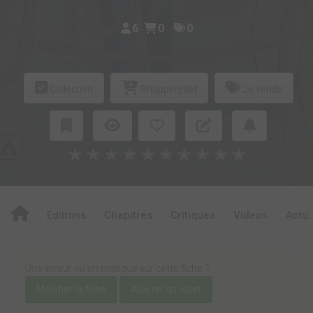
6
0
0
Collection
Shopping list
Je vends
★
★
★
★
★
★
★
★
★
★
Editions
Chapitres
Critiques
Videos
Actu
Une erreur ou un manque sur cette fiche ?
Modifier la fiche
Ajouter un objet