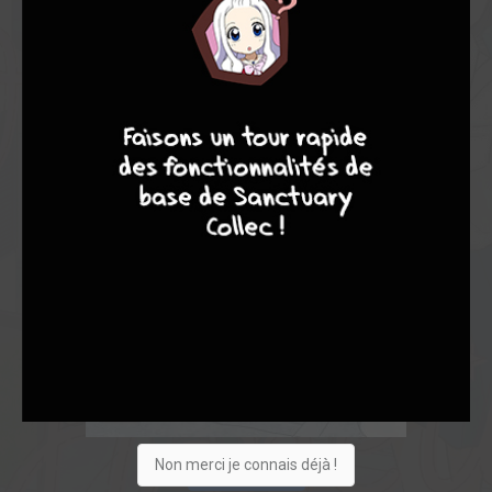
4
7
8
7
Non merci je connais déjà !
Acheter