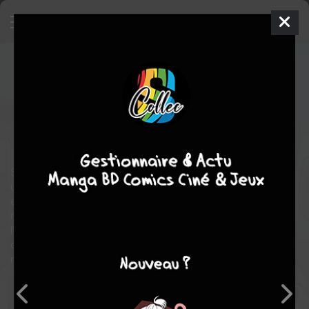
Le Club des flâneurs
2
SIMPLE
ven. 12 juin 2026
vega-dupuis
Manga
Seinen
Mai MATSUDA
Mai MATSUDA
comédie
romance
Ecole
Tranche de vie
Shun Satô était promis à un bel avenir dans le football, mais
une blessure à la jambe l'a contraint à abandonner son rêve. Il
entame sa première année de lycée sans aucun espoir ni
motivation. C'est alors qu'il rencontre l'excentrique Naoki, qui
l'inscrit d'office dans son « club » pour l'accompagner, après les
cours, sur le chemin du retour, et dénicher avec elle les petits
mystères de leur quartier.