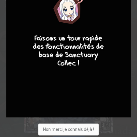
de ses sbires…
8
9
8
9
Non merci je connais déjà !