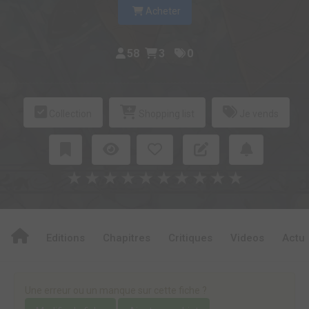
Acheter
58
3
0
Collection
Shopping list
Je vends
★
★
★
★
★
★
★
★
★
★
Editions
Chapitres
Critiques
Videos
Actu
Une erreur ou un manque sur cette fiche ?