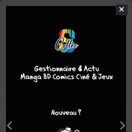
Cervin - Le roi oublié
4
SIMPLE
mer. 8 juil. 2026
pika
Manga
Seinen
Kôsuke
HAMADA
Kôsuke HAMADA
7
EN COURS
tomes
fantastique
action
aventure
Trahi par l’empire d’Iria, le royaume de Hellenthal tombe… mais
sa chute marque également l’avènement du dragon maléfique
que le pays du roi Cervin entravait depuis des temps
ancestraux. Arsinoé, la fille du bon roi, s’interpose en usant d’un
pouvoir divin pour neutraliser la créature en échange d’une
lourde contrepartie : tous ses souvenirs de son père.
Dépossédés de leur patrie et de leur famille, le roi déchu et la
princesse amnésique voyagent en quête de renaissance afin
d’arracher leur royaume des griffes du prince irien Kontrano et