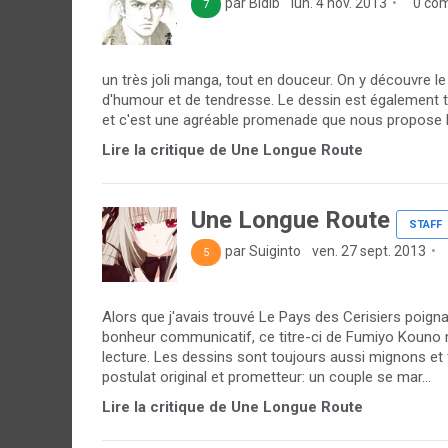
par Bidib
lun. 4 nov. 2013
0 co
7
un très joli manga, tout en douceur. On y découvre le
d'humour et de tendresse. Le dessin est également t
et c'est une agréable promenade que nous propose 
Lire la critique de Une Longue Route
Une Longue Route
STAFF
par Suiginto
ven. 27 sept. 2013
5
Alors que j'avais trouvé Le Pays des Cerisiers poigna
bonheur communicatif, ce titre-ci de Fumiyo Kouno m'a
lecture. Les dessins sont toujours aussi mignons et fra
postulat original et prometteur: un couple se mar...
Lire la critique de Une Longue Route