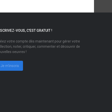
NSCRIVEZ-VOUS, C'EST GRATUIT !
éez votre compte dès maintenant pour gérer votre
llection, noter, critiquer, commenter et découvrir de
uvelles oeuvres !
Je m'inscris