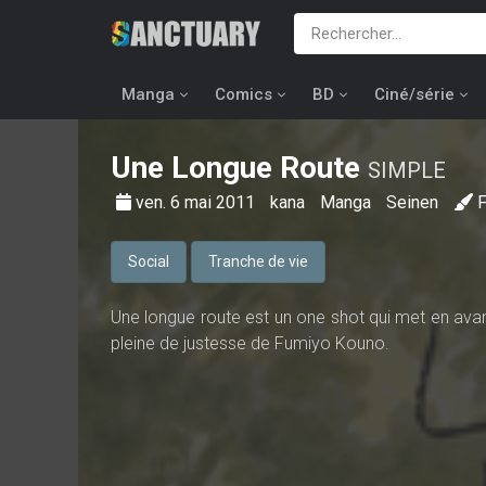
Manga
Comics
BD
Ciné/série
Une Longue Route
SIMPLE
ven. 6 mai 2011
kana
Manga
Seinen
Social
Tranche de vie
Une longue route est un one shot qui met en avan
pleine de justesse de Fumiyo Kouno.