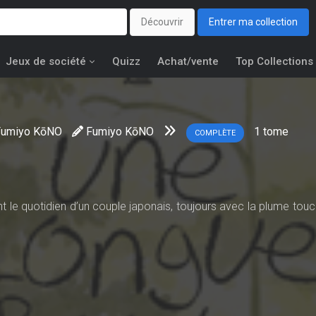
Découvrir
Entrer ma collection
Jeux de société
Quizz
Achat/vente
Top Collections
Fumiyo KōNO
Fumiyo KōNO
1
tome
COMPLÈTE
t le quotidien d’un couple japonais, toujours avec la plume touc