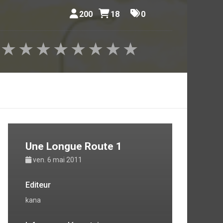
200
18
0
★
★
★
★
★
★
★
★
Une Longue Route 1
ven. 6 mai 2011
Editeur
kana