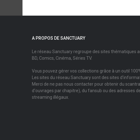
A PROPOS DE SANCTUARY
Le réseau Sanctuary regroupe des sites thématiques 
BD, Comics, Cinéma, Séries TV.
Vous pouvez gérer vos collections grâce à un outil 100%
Les sites du réseau Sanctuary sont des sites d'informati
Merci de ne pas nous contacter pour obtenir du scantr
d'ouvrages par chapitre), du fansub ou des adresses de
streaming illégaux.