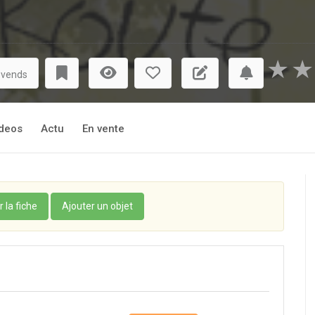
★
★
 vends
deos
Actu
En vente
r la fiche
Ajouter un objet