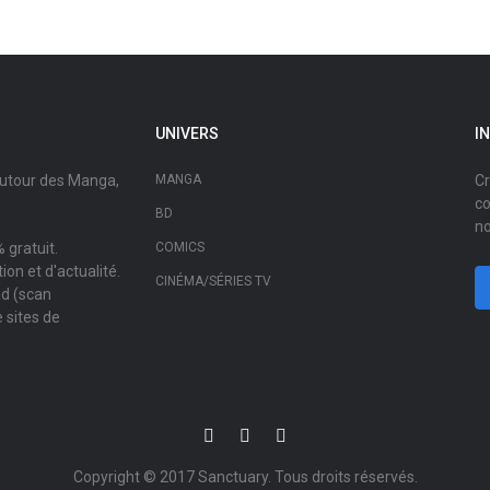
UNIVERS
I
autour des Manga,
MANGA
Cr
co
BD
no
 gratuit.
COMICS
on et d'actualité.
CINÉMA/SÉRIES TV
ad (scan
 sites de
Copyright © 2017
Sanctuary
. Tous droits réservés.