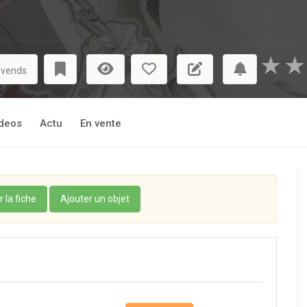
★
★
 vends
deos
Actu
En vente
r la fiche
Ajouter un objet