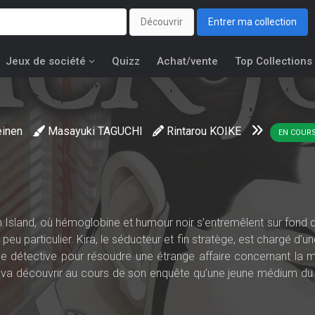
Découvrir
Entrer ma collection
Jeux de société
Quizz
Achat/vente
Top Collections
inen
Masayuki TAGUCHI
Rintarou KOIKE
EN COUR
n Island, où hémoglobine et humour noir s’entremêlent sur fond d
 peu particulier. Kira, le séducteur et fin stratège, est chargé d’un
de détective pour résoudre une étrange affaire concernant la m
il va découvrir au cours de son enquête qu’une jeune médium d