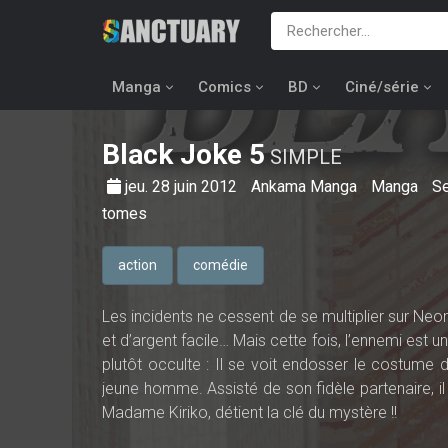
Manga
Comics
BD
Ciné/série
Black Joke
5
SIMPLE
jeu. 28 juin 2012
Ankama Manga
Manga
Se
tomes
action
comédie
Les incidents ne cessent de se multiplier sur Neo
et d’argent facile… Mais cette fois, l’ennemi est un
plutôt occulte : Il se voit endosser le costume 
jeune homme. Assisté de son fidèle partenaire, 
Madame Kiriko, détient la clé du mystère !!