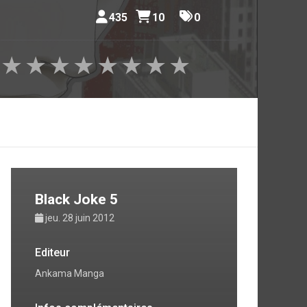
435
10
0
★
★
★
★
★
★
★
★
Black Joke 5
jeu. 28 juin 2012
Editeur
Ankama Manga