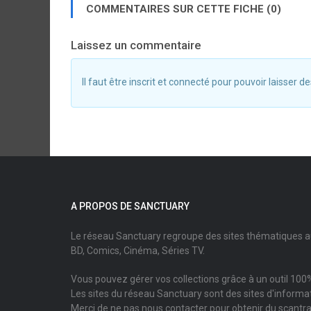
COMMENTAIRES SUR CETTE FICHE (0)
Laissez un commentaire
Il faut être inscrit et connecté pour pouvoir laisser
A PROPOS DE SANCTUARY
Le réseau Sanctuary regroupe des sites thématiques 
BD, Comics, Cinéma, Séries TV.
Vous pouvez gérer vos collections grâce à un outil 100%
Les sites du réseau Sanctuary sont des sites d'informati
Merci de ne pas nous contacter pour obtenir du scantr