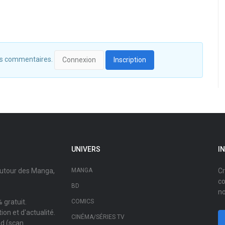
 des commentaires.
Connexion
Inscription
UNIVERS
I
autour des Manga,
MANGA
Cr
co
BD
no
 gratuit.
COMICS
on et d'actualité.
CINÉMA/SÉRIES TV
ad (scan