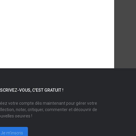
NSCRIVEZ-VOUS, C'EST GRATUIT !
éez votre compte dès maintenant pour gérer votre
llection, noter, critiquer, commenter et découvrir de
uvelles oeuvres !
Je m'inscris