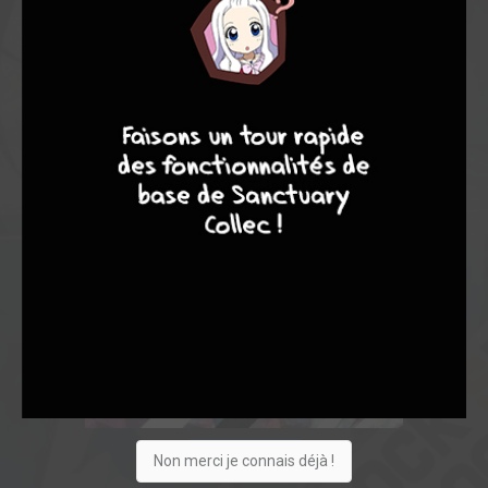
9
8
9
8
Acheter
Non merci je connais déjà !