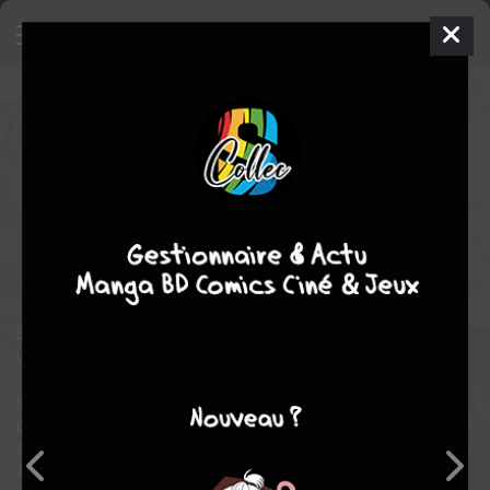
Fullmetal Alchemist
6
STEEL
EDITION
jeu. 13 juin 2013
Kurokawa
Manga
Shonen
Hiromu ARAKAWA
Hiromu ARAKAWA
27
tomes
COMPLÈTE
Esotérique
action
science fiction
drame
En voulant ressusciter leur mère, Edward et Alphonse Elric vont
utiliser une technique interdite relevant du domaine de l’alchimie
: la transmutation humaine. Seulement, l’expérience va mal
tourner. En effet, en alchimie, pour une transmutation humaine
pour faire revenir un défunt, il faut donner quelque chose en
échange...
Alphonse perdit alors son corps et Edward, une jambe, et