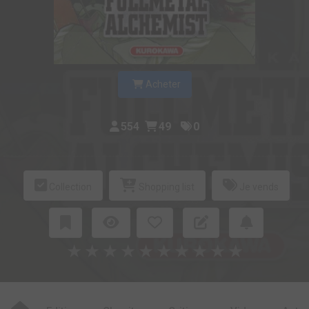
Acheter
554
49
0
Collection
Shopping list
Je vends
★
★
★
★
★
★
★
★
★
★