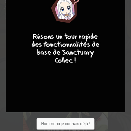
sacrifia un bras afin de récupérer l'âme de son frère ...
Aujourd'hui, Alphonse est enfermé dans une armure et Edward
lui porte des Automails, c'est à ce moment qu'ils partent à
l'aventure afin de récupérer leur vrai corps...
4
7
8
7
Non merci je connais déjà !