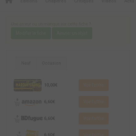
Editions
Chapitres
Critiques
Videos
Actu
Une erreur ou un manque sur cette fiche ?
Modifier la fiche
Ajouter un objet
Neuf
Occasion
10,00€
Voir l'offre
6,60€
Voir l'offre
6,60€
Voir l'offre
6,60€
Voir l'offre