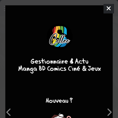
Smoking Gun - Minkan Kasôken
Kenkyûin - Nagareta Enishi
4
SIMPLE
mar. 19 mars 2013
Shueisha
Manga
Seinen
Shûji TAKEYA
Tomohiro YOKOMAKU
4
tomes
EN COURS
Suspense
Médical
drame