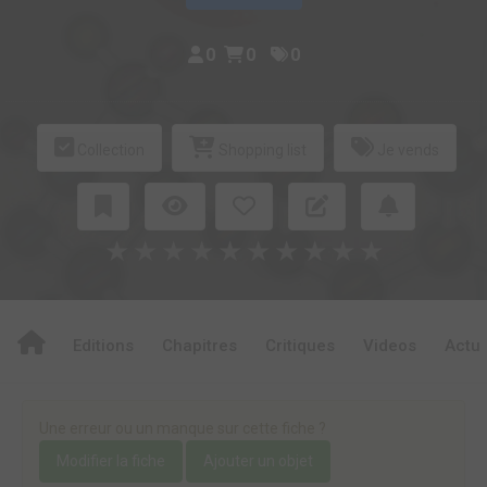
0
0
0
Collection
Shopping list
Je vends
★
★
★
★
★
★
★
★
★
★
Editions
Chapitres
Critiques
Videos
Actu
Une erreur ou un manque sur cette fiche ?
Modifier la fiche
Ajouter un objet