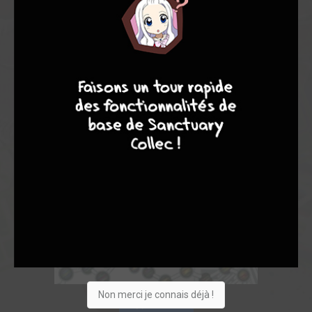
4
7
8
7
Non merci je connais déjà !
Acheter