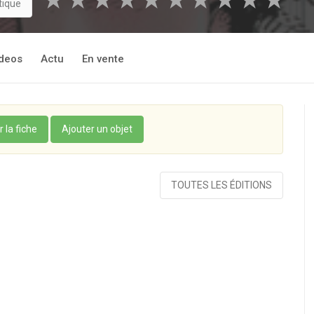
★
★
★
★
★
★
★
★
★
★
tique
deos
Actu
En vente
r la fiche
Ajouter un objet
TOUTES LES ÉDITIONS