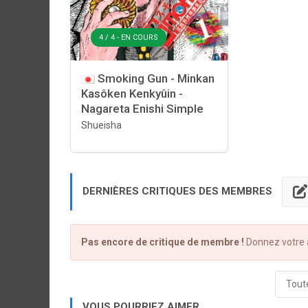
4 / 4 - EN COURS
Smoking Gun - Minkan
Kasôken Kenkyûin -
Nagareta Enishi Simple
Shueisha
DERNIÈRES CRITIQUES DES MEMBRES
Pas encore de critique de membre !
Donnez votre a
Toute
VOUS POURRIEZ AIMER