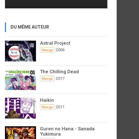
DU MÊME AUTEUR
Astral Project
2006
Manga
The Chilling Dead
2017
Manga
Haikin
2011
Manga
Guren no Hana - Sanada
Yukimura