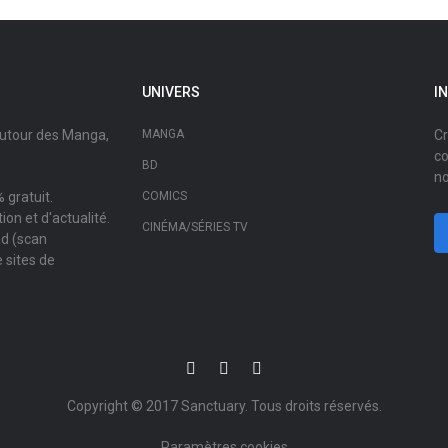
UNIVERS
I
autour des Manga,
MANGA
Cr
co
BD
no
 gratuit.
COMICS
on et d'actualité.
CINÉMA/SÉRIES TV
ad (scan
 sites de
Copyright © 2017
Sanctuary
. Tous droits réservés.
Paramètres cookies