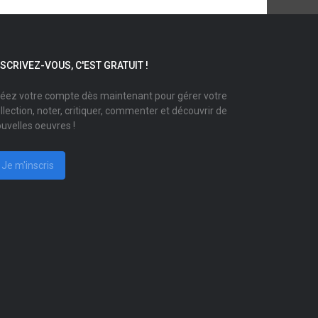
NSCRIVEZ-VOUS, C'EST GRATUIT !
éez votre compte dès maintenant pour gérer votre
llection, noter, critiquer, commenter et découvrir de
uvelles oeuvres !
Je m'inscris