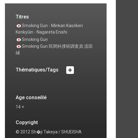
Titres
Smoking Gun - Minkan Kasôken
Kenkyûin - Nagareta Enishi
Smoking Gun
Smoking Gun 民間科捜研調査員 流田
縁
Thématiques/Tags
Age conseillé
14 +
Copyright
© 2012 Sh�ji Takeya / SHUEISHA