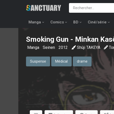
Manga
Comics
BD
Ciné/série
Smoking Gun - Minkan Kasô
Manga
Seinen
2012
Shûji TAKEYA
To
Suspense
Médical
drame