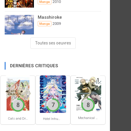
2010
Manga
Masshiroke
2009
Manga
Toutes ses oeuvres
DERNIÈRES CRITIQUES
8
7
8
Mechanical Buddy Universe #1
Cats and Dragon #3
Hotel Inhumans #1