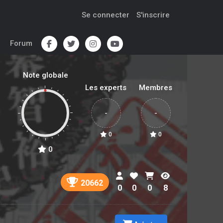
Se connecter
S'inscrire
Forum
Note globale
Les experts
Membres
-
-
0
0
0
20662
0
0
0
8