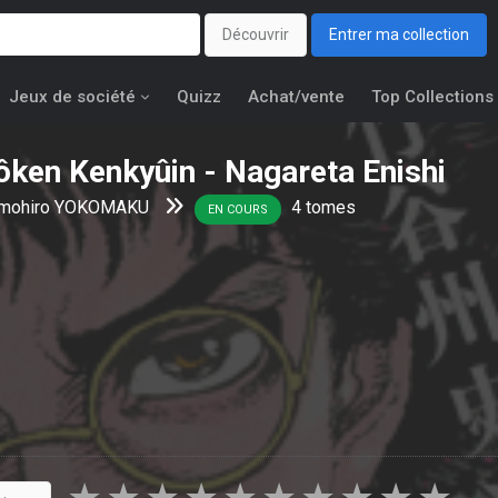
Découvrir
Entrer ma collection
Jeux de société
Quizz
Achat/vente
Top Collections
ken Kenkyûin - Nagareta Enishi
mohiro YOKOMAKU
4
tomes
EN COURS