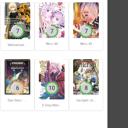
7
7
7
Bless #6
Bless #5
Mechanical Buddy Universe #0
6
10
8
Star Wars - La Haute République - Un équilibre fragile
Gaslight stray dog detectives #1
D.Gray-Man #29