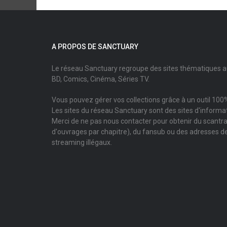
A PROPOS DE SANCTUARY
Le réseau Sanctuary regroupe des sites thématiques 
BD, Comics, Cinéma, Séries TV.
Vous pouvez gérer vos collections grâce à un outil 100%
Les sites du réseau Sanctuary sont des sites d'informati
Merci de ne pas nous contacter pour obtenir du scantr
d'ouvrages par chapitre), du fansub ou des adresses de
streaming illégaux.