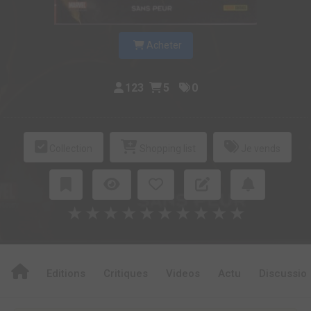
Acheter
123
5
0
Collection
Shopping list
Je vends
★
★
★
★
★
★
★
★
★
★
Editions
Critiques
Videos
Actu
Discussio