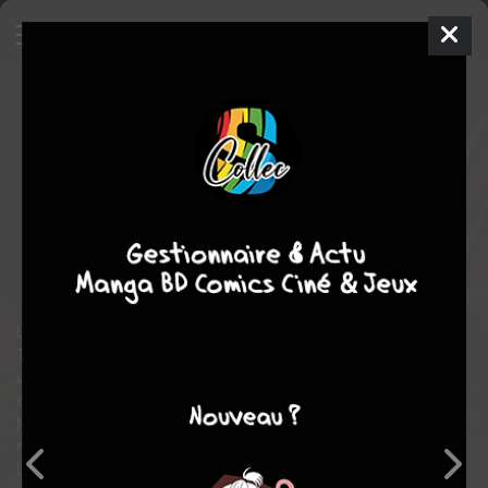
Daredevil
17 - Sans peur
TPB
SOFTCOVER - 100% MARVEL - ISSUES V2
mer. 19 août 2009
Panini Comics
Comics
Michael LARK
Ed BRUBAKER
3
COMPLÈTE
tomes
Comics / Super Heros
La situation ne pourrait pas être pire pour Matt Murdock.
Tout son monde vacille et menace de s'écrouler alors qu'il livre
une bataille héroïque sur deux fronts, au tribunal et sur les toits
de Hell's Kitchen face à Mister Fear! Au programme de ce 100%
Marvel : Daredevil, le récit complet Sans peur (dont le 100ème
numéro anniversaire de la série), signé Ed Brubaker, Michael
Lark et Paul Azaceta, auteurs salués par la critique et lauréats de