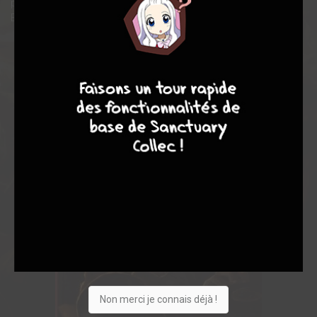
prix prestigieux.
En prime, toutes les couvertures originales, variant comprises.
7
9
8
9
Non merci je connais déjà !