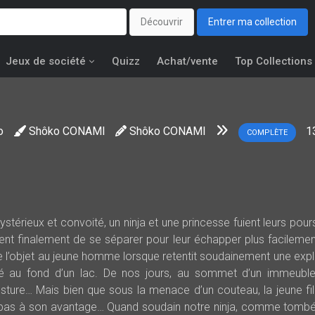
Découvrir
Entrer ma collection
Jeux de société
Quizz
Achat/vente
Top Collections
o
Shôko CONAMI
Shôko CONAMI
1
COMPLÈTE
térieux et convoité, un ninja et une princesse fuient leurs pour
ident finalement de se séparer pour leur échapper plus facilemen
ie l’objet au jeune homme lorsque retentit soudainement une expl
té au fond d’un lac. De nos jours, au sommet d’un immeubl
sture… Mais bien que sous la menace d’un couteau, la jeune fil
e pas à son avantage… Quand soudain notre ninja, comme tombé 