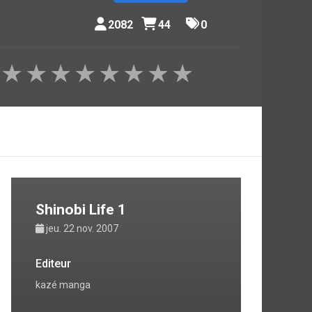
2082
44
0
★
★
★
★
★
★
★
★
Shinobi Life 1
jeu. 22 nov. 2007
Editeur
kazé manga