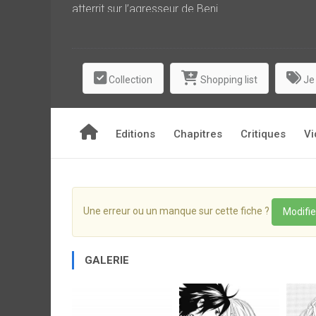
atterrit sur l’agresseur de Beni…
Collection
Shopping list
Je
Editions
Chapitres
Critiques
Vi
Une erreur ou un manque sur cette fiche ?
Modifie
GALERIE