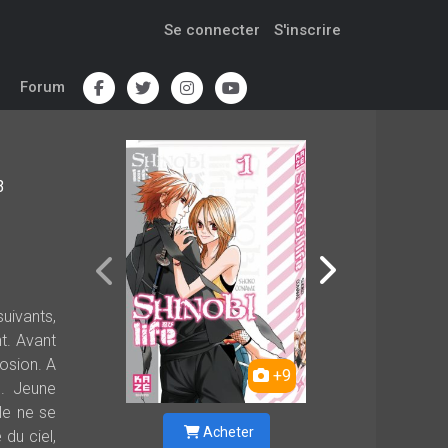
Se connecter
S'inscrire
Forum
3
suivants,
t. Avant
osion. A
+9
e. Jeune
le ne se
Acheter
du ciel,