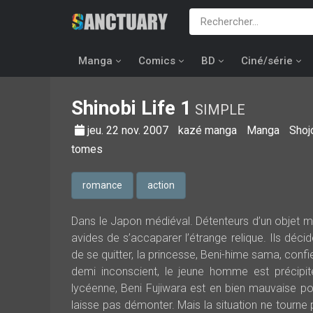
Manga
Comics
BD
Ciné/série
Shinobi Life
1
SIMPLE
jeu. 22 nov. 2007
kazé manga
Manga
Shoj
tomes
romance
action
Dans le Japon médiéval. Détenteurs d’un objet mys
avides de s’accaparer l’étrange relique. Ils déc
de se quitter, la princesse, Beni-hime sama, conf
demi inconscient, le jeune homme est précipi
lycéenne, Beni Fujiwara est en bien mauvaise po
laisse pas démonter. Mais la situation ne tourn