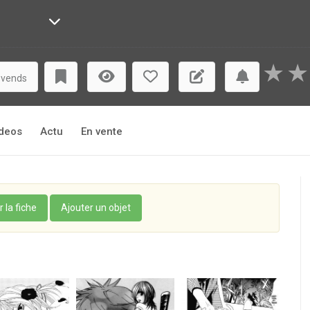
★
★
 vends
deos
Actu
En vente
r la fiche
Ajouter un objet