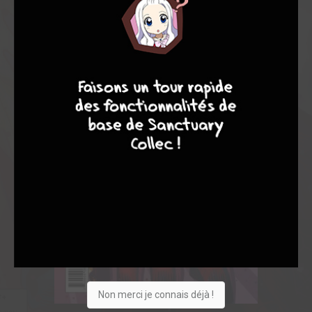
9
8
9
8
Non merci je connais déjà !