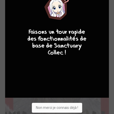
EDITÉ EN FRANCE
8
7
8
7
Angel Sanctuary -...
2022
Manga
Dessinateur, Scénariste
Non merci je connais déjà !