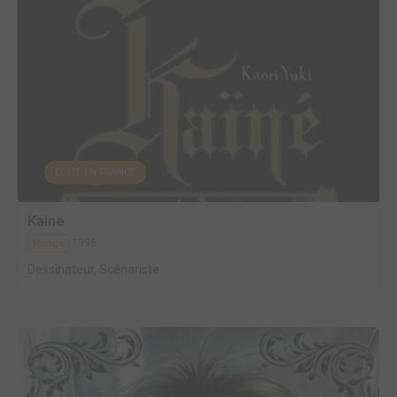
EDITÉ EN FRANCE
Kaine
1996
Manga
Dessinateur, Scénariste