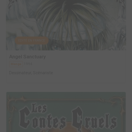
EDITÉ EN FRANCE
Angel Sanctuary
1994
Manga
Dessinateur, Scénariste