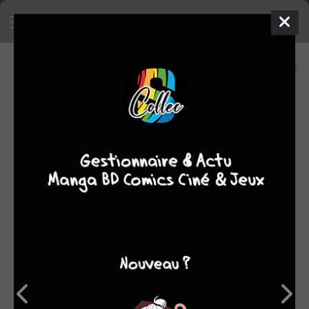
26
0
oeuvres
7,65
fans
moyenne oeuvres
OEUVRES AUXQUELLES KAORI YUKI A PARTICIPÉ
(26)