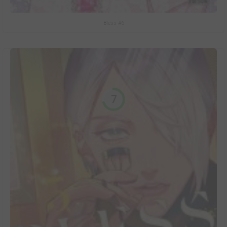
Bless #6
7