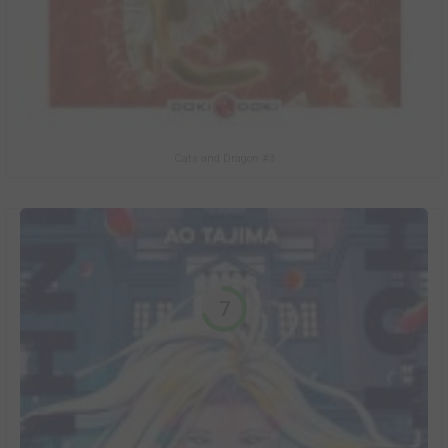
Cats and Dragon #3
7