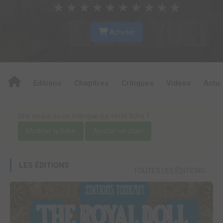
★
★
★
★
★
★
★
★
★
★
Acheter
Editions
Chapitres
Critiques
Videos
Actu
Une erreur ou un manque sur cette fiche ?
Modifier la fiche
Ajouter un objet
LES ÉDITIONS
TOUTES LES ÉDITIONS