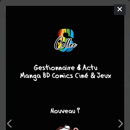
The Royal Doll Orchestra
Manga
Shojo
2009
Kaori YUKI
Kaori YUKI
5
tomes
COMPLÈTE
horreur
Suspense
fantastique
Le chanteur Rutile et sa troupe, composée d'un violoniste avide de
sang, d'un violoncelliste taciturne et d'un(e) frêle pianiste,
composent l'un des orchestres royaux chargés de combattre le
fléau qui s'est abattu à travers le pays : la prolifération de guignols.
Ceux-ci étaient des êtres humains qui se sont fait contaminer par
un virus incurable les transformant en poupées-zombies
meurtrières....
Certains styles de musique, répertoriés dans des anthologies
qu'utilisent les orchestres, permettent de tuer les guignols en
libérant plus ou moins leur âme auparavant, mais toujours en