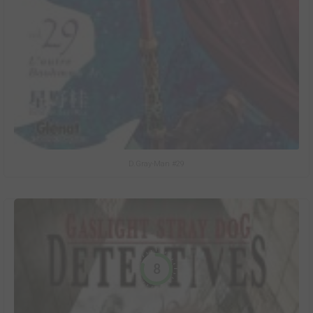
D.Gray-Man #29
8