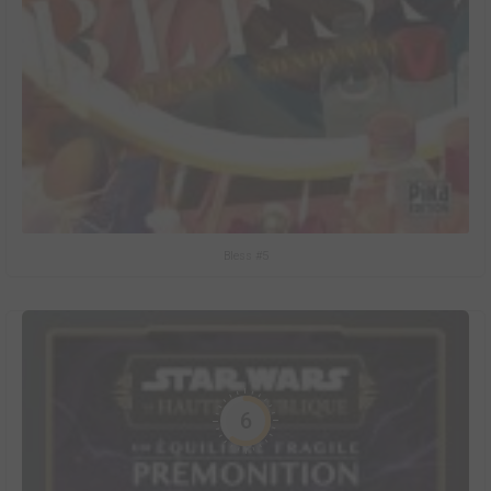
Bless #5
6