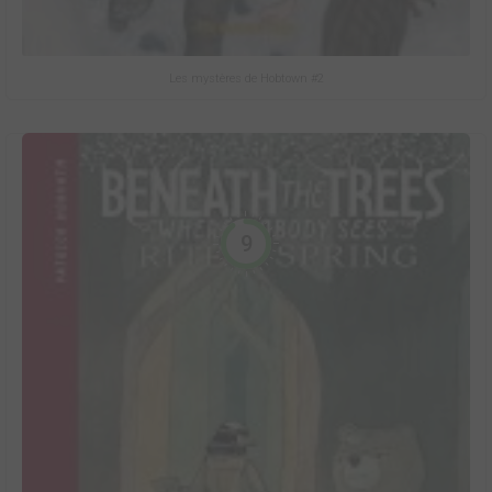
Les mystères de Hobtown #2
9