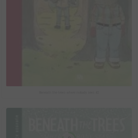
Beneath the trees where nobody sees #2