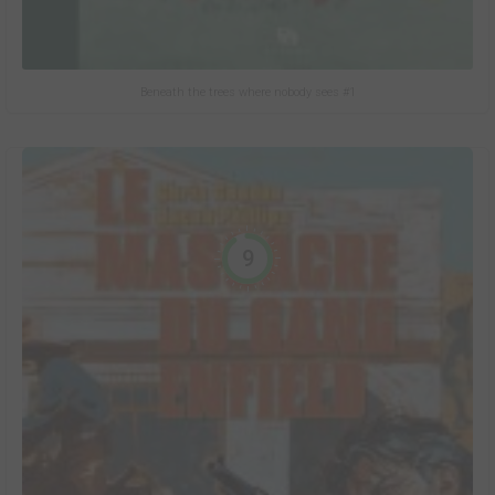
Beneath the trees where nobody sees #1
9