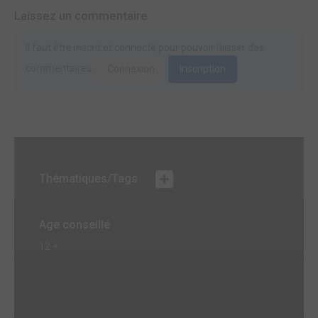
Laissez un commentaire
Il faut être inscrit et connecté pour pouvoir laisser des
commentaires.
Connexion
Inscription
Thématiques/Tags
Age conseillé
12 +