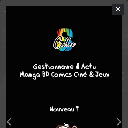
Batman - Detective
Comics
2007
Marcos MARZ
Peter TOMASI
1
tomes
COMPLÈTE
Comics / Super Heros
Batman est appelé par le Commissaire Gordon sur la scène de
crime la plus déroutante qu'il ait eu à analyser : la réplique macabre
du propre meurtre de ses parents, Thomas et Martha Wayne !
Dérouté, le Chevalier Noir tente par tous les moyens de percer le
mystère de cette mise en scène, tout en protégeant ses proches,
Alfred Pennyworth et Leslie Thompkins, tous deux menacés
Note globale
Les experts
Membres