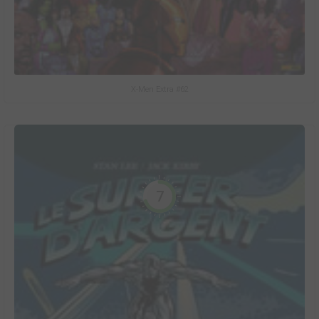
X-Men Extra #62
7