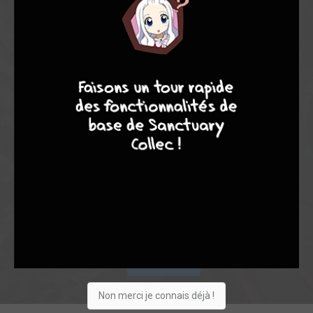
7,21
6,50
7,29
7
9
8
9
2
17
19
166
0
12
4
722
Collection
Envie
Critique
★
★
★
★
★
★
★
★
★
★
Acheter
Non merci je connais déjà !