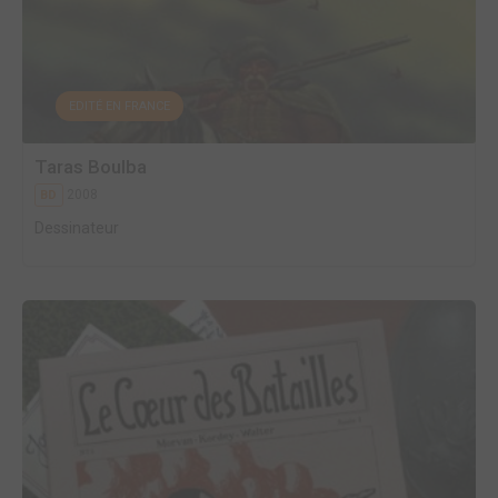
EDITÉ EN FRANCE
Taras Boulba
2008
BD
Dessinateur