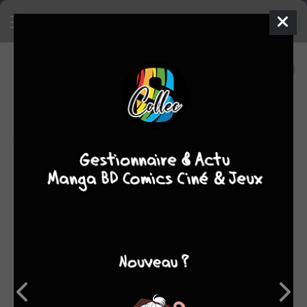
36
0
oeuvres
7,14
fans
moyenne oeuvres
Igor Kordey est né à Zagreb, en Croatie, en 1957. Après
avoir cofondé le collectif de bédéastes New Square en
Yougoslavie, puis créé le studio INCIDENT en Croatie, il y
est élu trois fois meilleur dessinateur/illustrateur.
En 1986, les Humanoïdes associés repèrent son travail,
notamment l'adaptation en BD de la Saga de Vam, roman
du plus grand écrivain de SF roumain, Vladimir Colin.
Kordey va ensuite voyager et multiplier les expériences,
notamment au Canada, s'ouvrant ainsi les portes des