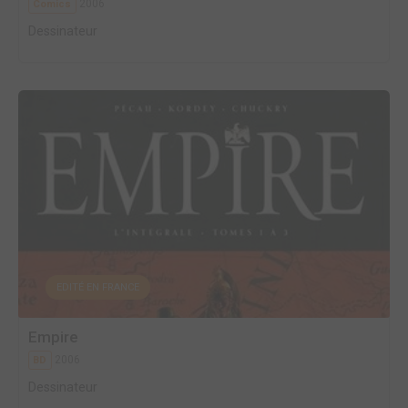
2006
Comics
Dessinateur
EDITÉ EN FRANCE
Empire
2006
BD
Dessinateur