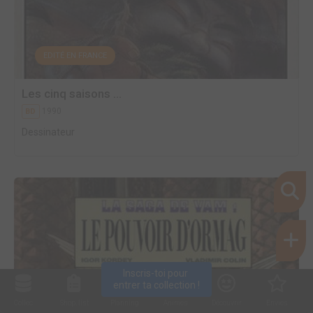
EDITÉ EN FRANCE
Les cinq saisons ...
1990
BD
Dessinateur
Inscris-toi pour 
entrer ta collection !
Collec
Shop. list
Planning
Animes
Découvrir
Envies