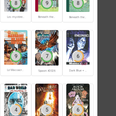
8
9
8
Les mystères de Hobtown #2
Beneath the trees where nobody sees #2
Beneath the trees where nobody sees #1
9
7
6
Le Massacre du gang Enfield
Dark Blue + Atmospherics
Spawn #2026
4
5
6