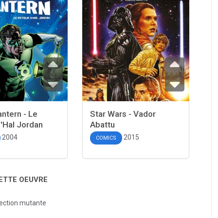
ntern - Le
Star Wars - Vador
'Hal Jordan
Abattu
2004
2015
COMICS
CETTE OEUVRE
lection mutante