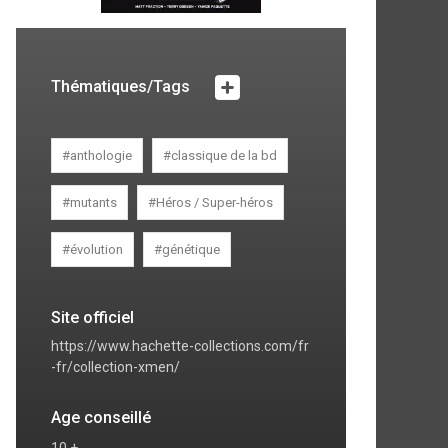
Thématiques/Tags
#anthologie
#classique de la bd
#mutants
#Héros / Super-héros
#évolution
#génétique
Site officiel
https://www.hachette-collections.com/fr
-fr/collection-xmen/
Age conseillé