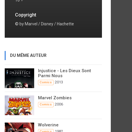
10 +
Copyright
© by Marvel / Disney / Hachette
DU MÊME AUTEUR
Injustice - Les Dieux Sont
Parmi Nous
2013
Comics
Marvel Zombies
2006
Comics
Wolverine
1982
Comics