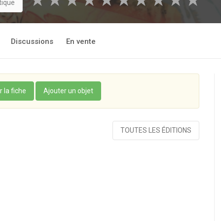
★
★
★
★
★
★
★
★
★
★
tique
Discussions
En vente
r la fiche
Ajouter un objet
TOUTES LES ÉDITIONS