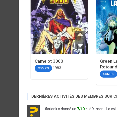
Camelot 3000
Green La
Retour d
1983
COMICS
COMICS
DERNIÈRES ACTIVITÉS DES MEMBRES SUR 
floriank
a donné un
7/10
à
X-men - La col