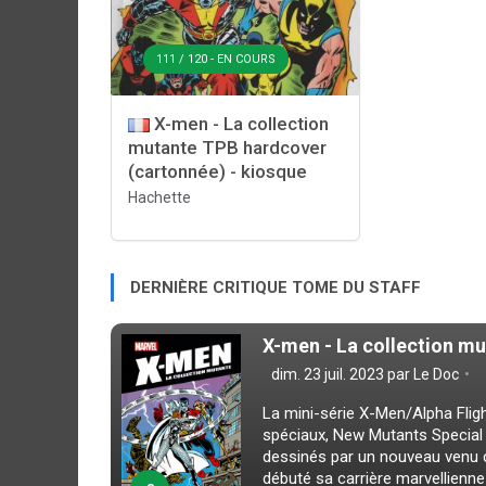
111 / 120 - EN COURS
X-men - La collection
mutante TPB hardcover
(cartonnée) - kiosque
Hachette
DERNIÈRE CRITIQUE TOME DU STAFF
X-men - La collection mu
dim. 23 juil. 2023 par
Le Doc
La mini-série X-Men/Alpha Fli
spéciaux, New Mutants Special
dessinés par un nouveau venu c
débuté sa carrière marvellienne