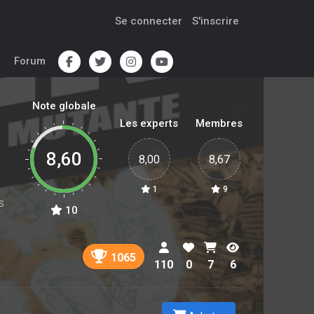
Se connecter
S'inscrire
Forum
Note globale
Les experts
Membres
8,60
8,00
8,67
1
9
s
10
1065
110
0
7
6