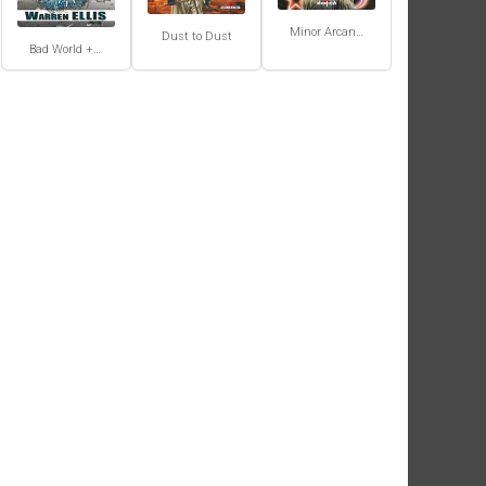
Minor Arcana #2
Dust to Dust
Bad World + Do Anything