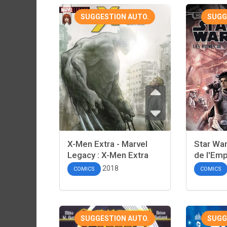
SUGGESTION AUTO.
SUGG
X-Men Extra - Marvel
Star War
Legacy : X-Men Extra
de l'Emp
2018
COMICS
COMICS
SUGGESTION AUTO.
SUGG