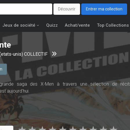
Découvrir
Entrer ma collection
Jeux de société
Quizz
Achat/vente
Top Collections
nte
(etats-unis) COLLECTIF
on
 grande saga des X-Men à travers une sélection de récit
est aujourd'hui.