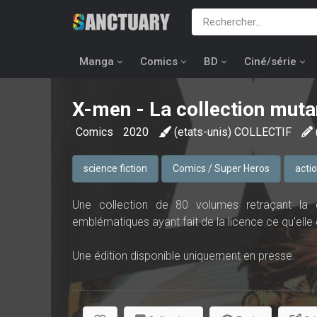
Manga
Comics
BD
Ciné/série
X-men - La collection muta
Comics
2020
(etats-unis) COLLECTIF
science fiction
Comics / Super Heros
acti
Une collection de 80 volumes retraçant la
emblématiques ayant fait de la licence ce qu'elle 
Une édition disponible uniquement en presse.