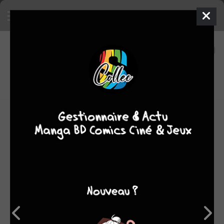
21
0
oeuvres
7,28
fans
moyenne oeuvres
OEUVRES AUXQUELLES GABRIEL RODRIGUEZ A
PARTICIPÉ
(21)