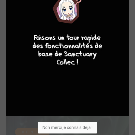
EDITÉ EN FRANCE
7
8
8
10
Locke & Key - Mas...
2024
Comics
Dessinateur
Non merci je connais déjà !
EDITÉ EN FRANCE