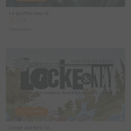
Le gouffre des ré...
2024
BD
Dessinateur
EDITÉ EN FRANCE
Locke and Key - U...