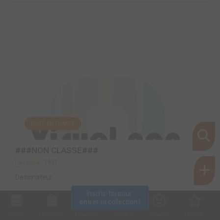
EDITÉ EN FRANCE
###NON CLASSE###
1901
Inconnu
Dessinateur
Inscris-toi pour 
entrer ta collection !
Collec
Shop. list
Planning
Animes
Découvrir
Envies