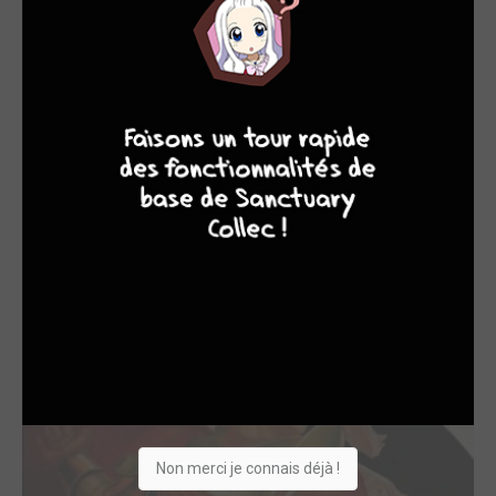
MA X. Fidèle à sa création, il prépare actuellement une
nouvelle série sur les personnages féminins la Belle au
Bois Dormant, Cendrillon et Raiponce, intitulée FAIREST (à
9
8
9
8
paraître prochainement). Il vit actuellement dans le
Midwest.
© Urban comics
OEUVRES AUXQUELLES BILL WILLINGHAM A
PARTICIPÉ
(37)
Non merci je connais déjà !