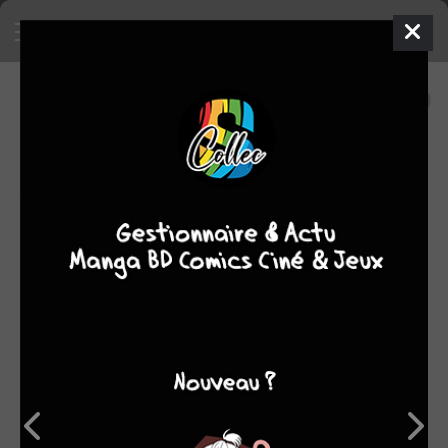
37
0
oeuvres
7,43
fans
moyenne oeuvres
Bill Willingham écrit — et parfois dessine — des comics
depuis plus de vingt ans. Il a ainsi publié ses travaux chez
de nombreux éditeurs et a créé des titres unanimement
salués, tels que The Elementals, Coventry, PROPOSITION
PLAYER et FABLES. Pour DC Comics, il fut le scénariste
de ROBIN et SHADOWPACT. Il collabore fréquemment
avec le scénariste Matthew STURGES : ils ont réalisé de
concert JACK OF FABLE S et JUSTICE SOCIETY OF
AMERICA. Bill Willingham est également romancier et a
écrit des livres de fantasy, notamment sur le personnage
de Beowulf, ainsi que sur l'univers de FABLES : PETER &