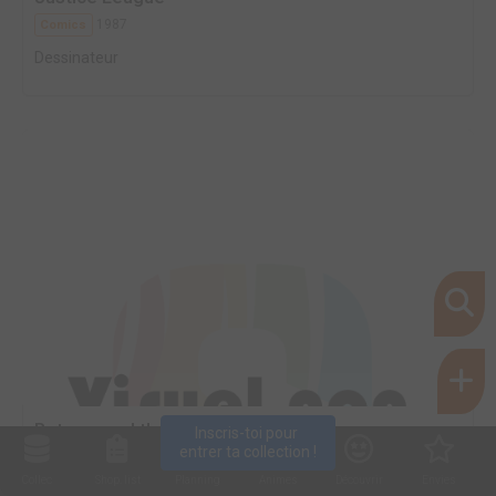
1987
Comics
Dessinateur
Batman and the Ou...
Inscris-toi pour 
entrer ta collection !
1983
Comics
Collec
Shop. list
Planning
Animes
Découvrir
Envies
Dessinateur