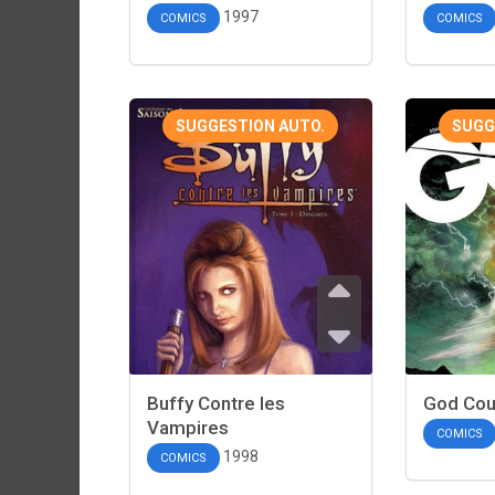
1997
COMICS
COMICS
SUGGESTION AUTO.
SUGG
Buffy Contre les
God Cou
Vampires
COMICS
1998
COMICS