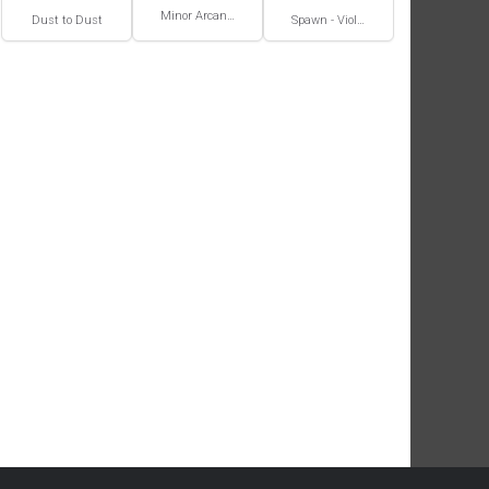
Minor Arcana #2
Dust to Dust
Spawn - Violator - Origines