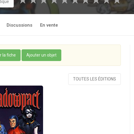
★
★
★
★
★
★
★
★
★
★
tique
Discussions
En vente
r la fiche
Ajouter un objet
TOUTES LES ÉDITIONS