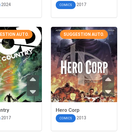
2024
2017
COMICS
ESTION AUTO.
SUGGESTION AUTO.
ntry
Hero Corp
2017
2013
COMICS