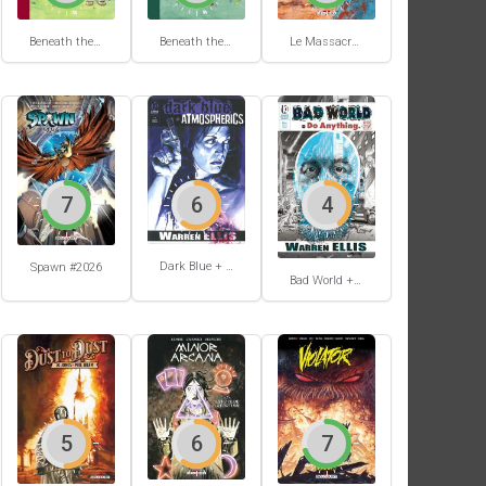
Beneath the trees where nobody sees #2
Le Massacre du gang Enfield
Beneath the trees where nobody sees #1
7
6
4
Dark Blue + Atmospherics
Spawn #2026
Bad World + Do Anything
5
6
7