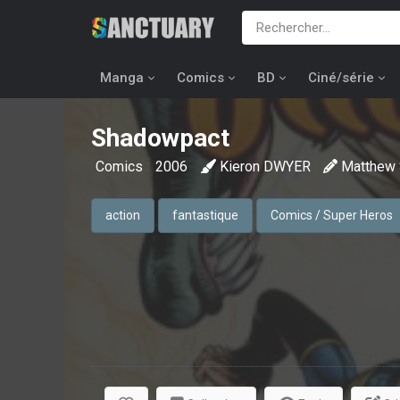
Manga
Comics
BD
Ciné/série
Shadowpact
Comics
2006
Kieron DWYER
Matthew
action
fantastique
Comics / Super Heros