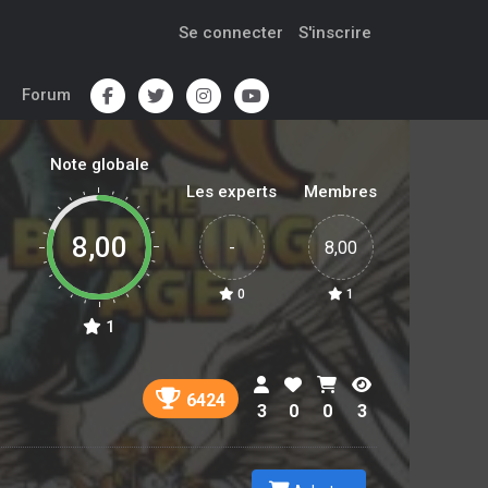
Se connecter
S'inscrire
Forum
Note globale
Les experts
Membres
8,00
-
8,00
0
1
1
6424
3
0
0
3