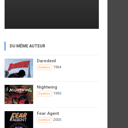
DU MÊME AUTEUR
Daredevil
1964
Comics
Nightwing
1995
Comics
Fear Agent
2005
Comics