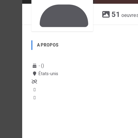
51
oeuvre
A PROPOS
- ()
États-unis