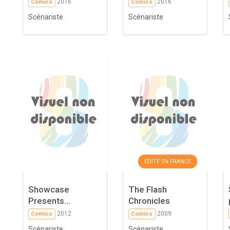
2016
2016
Comics
Comics
Scénariste
Scénariste
EDITÉ EN FRANCE
Showcase
The Flash
Presents...
Chronicles
2012
2009
Comics
Comics
Scénariste
Scénariste