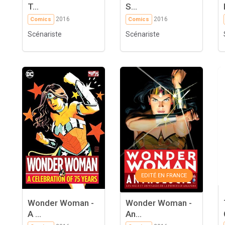
T...
S...
2016
2016
Comics
Comics
Scénariste
Scénariste
EDITÉ EN FRANCE
Wonder Woman -
Wonder Woman -
A ...
An...