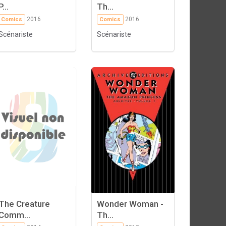
P...
Th...
2016
2016
Comics
Comics
Scénariste
Scénariste
The Creature
Wonder Woman -
Comm...
Th...