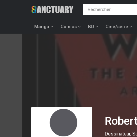
Manga
Comics
BD
Ciné/série
Rober
Dessinateur, S