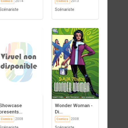
2014
2013
Comics
Comics
Scénariste
Scénariste
Showcase
Wonder Woman -
presents...
Di...
2008
2008
Comics
Comics
Scénariste
Scénariste