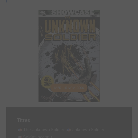
MER. 15 NOV. 2006
Titres
The Unknown Soldier
Unknown Soldier
Soldat Inconnu