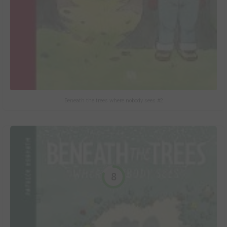
Beneath the trees where nobody sees #2
8