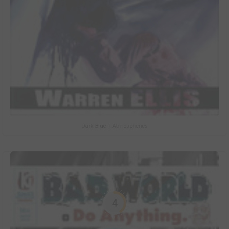
Dark Blue + Atmospherics
4