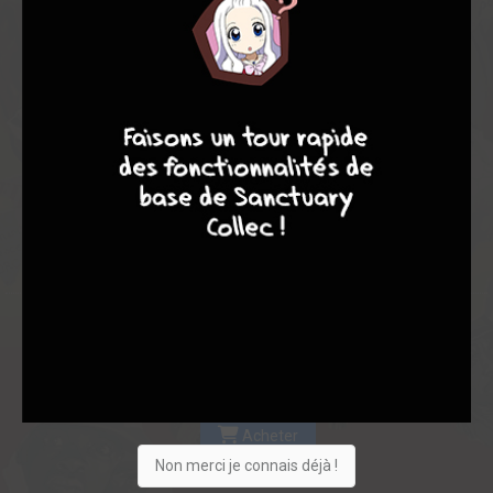
Les experts
Membres
8,38
8,00
8,42
9
8
9
8
1
12
13
96
0
3
7
1192
Collection
Envie
Critique
★
★
★
★
★
★
★
★
★
★
Acheter
Non merci je connais déjà !