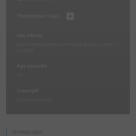
Thématiques/Tags
Site officiel
http://www.dccomics.com/vertigo/graphic_novels/?g
n=12182
Age conseillé
16 +
Copyright
DC Comics Vertigo
OEUVRES LIÉES