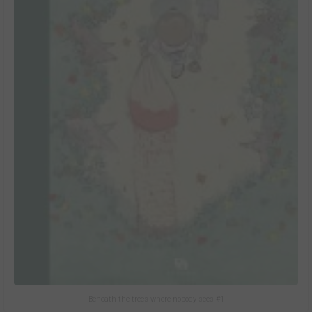
Beneath the trees where nobody sees #1