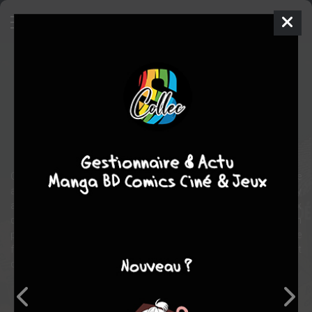
Soldat Inconnu
Comics
1977
Phil GASCOINE
Christopher
PRIEST
4
tomes
COMPLÈTE
guerre
drame
Comics / Super Heros
Ouganda, 2002. Le Dr Moses Lwanga, médecin humanitaire
américain, revient avec son épouse dans son pays natal afin d’y
apporter une aide précieuse. Rapidement, il est confronté aux
différentes factions qui mettent la région à feu et à sang. Piégé en
pleine guerre civile, Moses, pacifiste dans l’âme, se découvre une
force et une violence qu’il ne se connaissait pas. Mutilé, il est
désormais prêt à mener sa propre guérilla.
Note globale