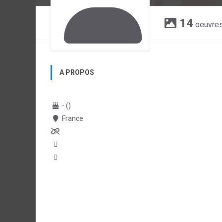
14
oeuvre
A PROPOS
- ()
France