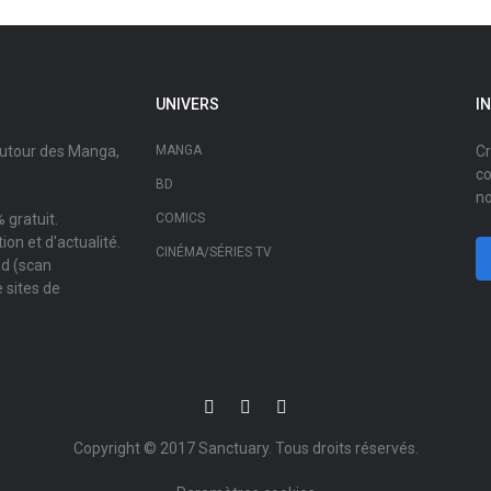
UNIVERS
I
autour des Manga,
MANGA
Cr
co
BD
no
 gratuit.
COMICS
on et d'actualité.
CINÉMA/SÉRIES TV
ad (scan
 sites de
Copyright © 2017
Sanctuary
. Tous droits réservés.