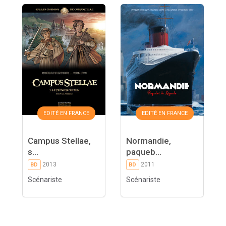
EDITÉ EN FRANCE
EDITÉ EN FRANCE
Campus Stellae,
Normandie,
s...
paqueb...
2013
2011
BD
BD
Scénariste
Scénariste