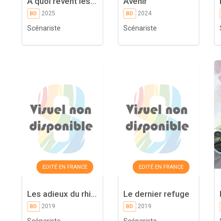
À quoi rêvent les...
Avenir
2025
2024
BD
BD
Scénariste
Scénariste
EDITÉ EN FRANCE
EDITÉ EN FRANCE
Les adieux du rhi...
Le dernier refuge
2019
2019
BD
BD