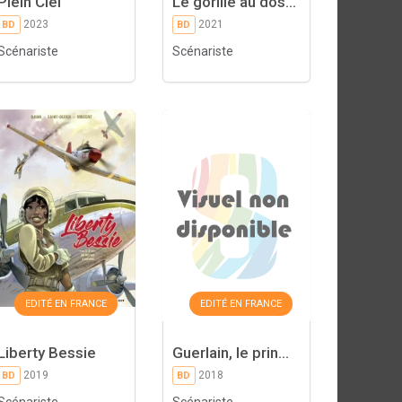
Plein Ciel
Le gorille au dos...
2023
2021
BD
BD
Scénariste
Scénariste
EDITÉ EN FRANCE
EDITÉ EN FRANCE
Liberty Bessie
Guerlain, le prin...
2019
2018
BD
BD