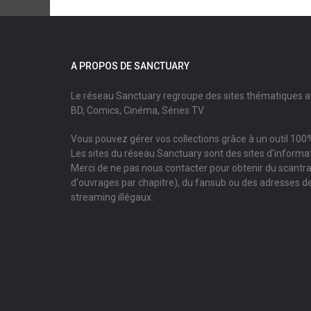
A PROPOS DE SANCTUARY
Le réseau Sanctuary regroupe des sites thématiques 
BD, Comics, Cinéma, Séries TV.
Vous pouvez gérer vos collections grâce à un outil 100%
Les sites du réseau Sanctuary sont des sites d'informati
Merci de ne pas nous contacter pour obtenir du scantr
d'ouvrages par chapitre), du fansub ou des adresses de
streaming illégaux.