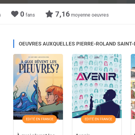
0
7,16
s
fans
moyenne oeuvres
OEUVRES AUXQUELLES PIERRE-ROLAND SAINT-D
EDITÉ EN FRANCE
EDITÉ EN FRANCE