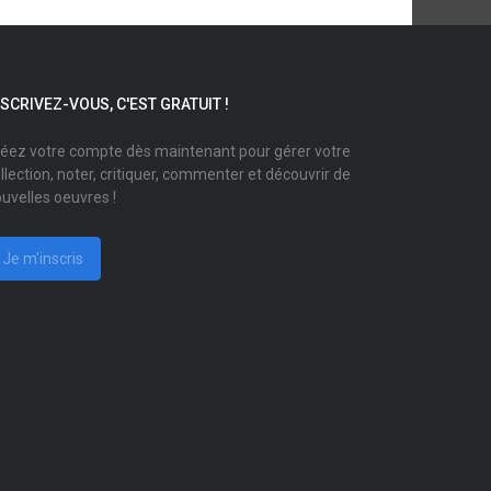
NSCRIVEZ-VOUS, C'EST GRATUIT !
éez votre compte dès maintenant pour gérer votre
llection, noter, critiquer, commenter et découvrir de
uvelles oeuvres !
Je m'inscris