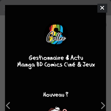
10
0
oeuvres
7,24
fans
moyenne oeuvres
Biographie Delcourt :
Óscar MARTĺN est né en 1962 à Barcelone, en Espagne,
où il réside.
En 1986, il commence à dessiner et scénariser les
adaptations en bande dessinée du célèbre dessin animé
Tom & Jerry, et travaille dessus pendant près de 20 ans
pour la Warner. Dans le même temps, il dessine des
histoires pour Le Journal de Mickey en France, pour Le
Roi Lion au Danemark, et pour le scénariste Rolf Kauka sur
sa populaire série Fix und Foxi en Allemagne. Il crée sa