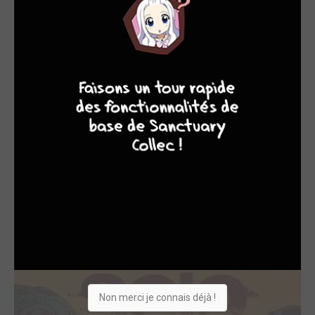
propre série The Terrifying World of Bobby (Semic Press)
et publie l’album Zona X (Ediciones El Jueves, 1997).
Depuis 2001, il réalise quelques histoires de Woody
8
10
4
7
Woodpecker. En 2006, il publie son premier album en
France, La Guilde (Casterman). Il travaille également sur
l’adaptation en bande dessinée du jeu vidéo Angry Birds
(Le Lombard). Il crée une nouvelle série limitée de Solo
par avec Alvaro Iglésias, son collaborateur sur les
derniers tomes de la série principale, dont les 3 premiers
tomes ont remporté un grand succès chez Delcourt
(nouveau cycle démarré en 2019).
OEUVRES AUXQUELLES ÓSCAR MARTÍN A
PARTICIPÉ
(10)
Non merci je connais déjà !