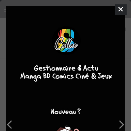
18
0
oeuvres
7,62
fans
moyenne oeuvres
OEUVRES AUXQUELLES JAMES STOKOE A
PARTICIPÉ
(18)