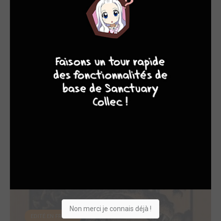
EDITÉ EN FRANCE
9
8
7
6
Godzilla (Stokoe)
2025
Comics
Dessinateur, Scénariste
Non merci je connais déjà !
EDITÉ EN FRANCE