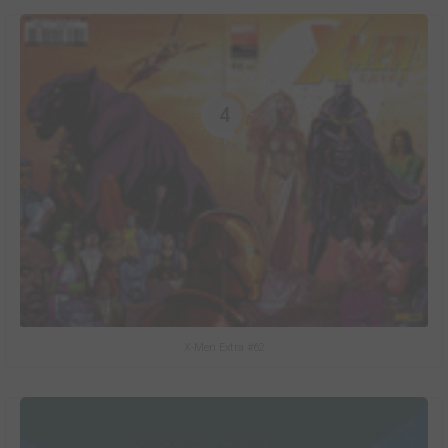
4
X-Men Extra #62