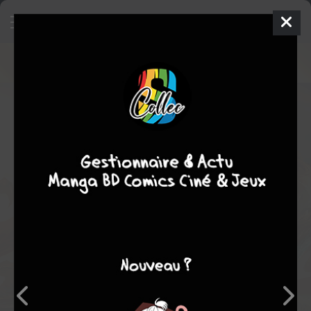
100Th Anniversary - Avengers
Comics
2014
James STOKOE
James STOKOE
1
tomes
COMPLÈTE
Comics / Super Heros
Note globale
Les experts
Membres
-
-
0
0
0