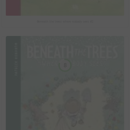
Beneath the trees where nobody sees #2
8