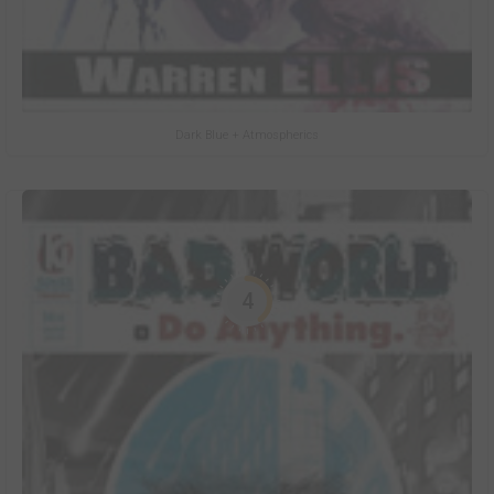
Dark Blue + Atmospherics
4