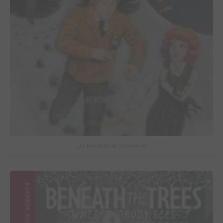
Les mystères de Hobtown #2
9