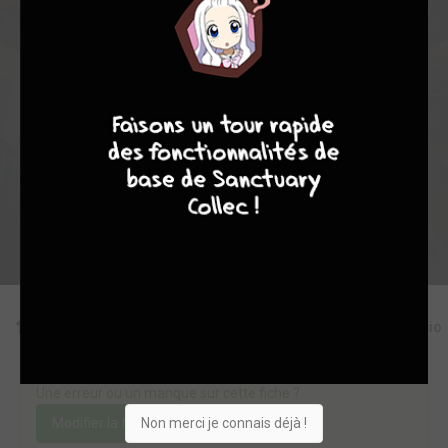
6
0
0
3
5184
9
8
9
8
Collection
Envie
Critique
★
★
★
★
★
★
★
★
★
★
Acheter
Editions
Critiques
Videos
Actu
Discussio
Une erreur ou un manque sur cette fiche ?
Non merci je connais déjà !
Modifier la fiche
Ajouter un objet