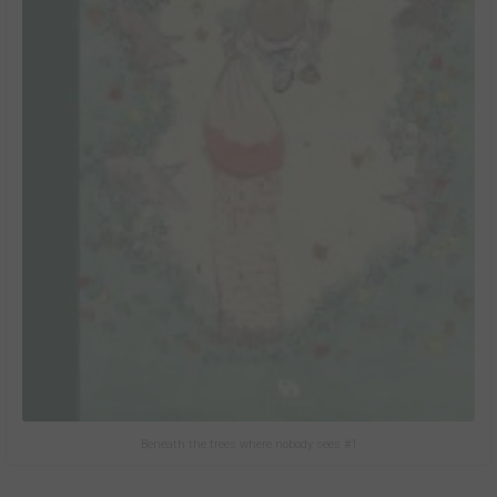
Beneath the trees where nobody sees #1