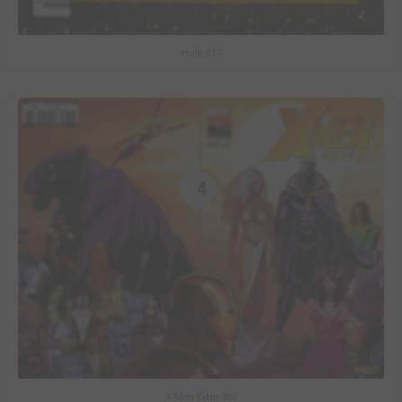
Hulk #17
4
X-Men Extra #62