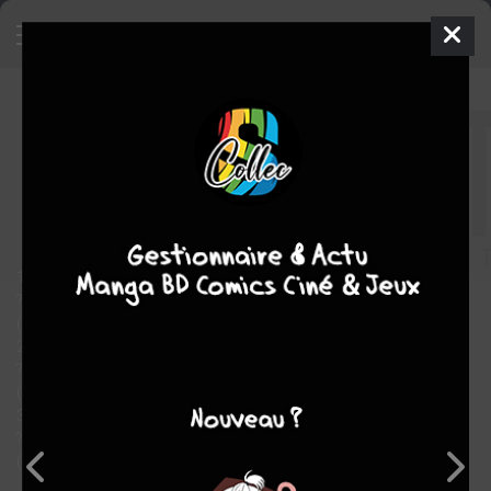
Moon Knight
Comics
1980
Keith POLLARD
Jed MACKAY
4
tomes
COMPLÈTE
Comics / Super Heros
fantastique
1/ Moon Knight Vengeur de l'ombre
? Moon Knight (1°) #1 (11/80) The Macabre Moon Knight !
(Doug Moench / Bill Sienkiewicz / Bill Sienkiewicz, Frank Springer)
2/ Moon Knight Vengeur de l'ombre
? Moon Knight (1°) #2 (12/80) The Slasher
(Doug Moench / Bill Sienkiewicz / Frank Springer)
3/ Moon Knight Vengeur de l'ombre
? Moon Knight (1°) #3 (01/81) Midnight Means Murder
(Doug Moench / Bill Sienkiewicz / Bill Sienkiewicz)