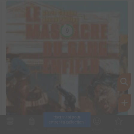
9
Inscris-toi pour 
entrer ta collection !
Collec
Shop. list
Planning
Animes
Découvrir
Envies