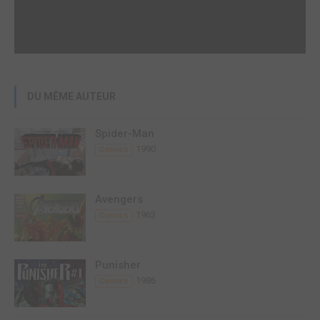
DU MÊME AUTEUR
Spider-Man
1990
Comics
Avengers
1963
Comics
Punisher
1986
Comics