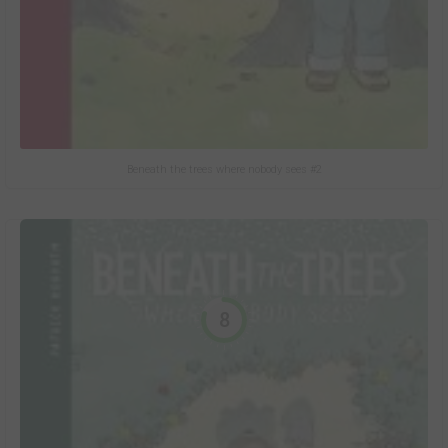
Beneath the trees where nobody sees #2
8