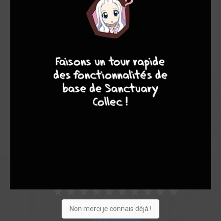
Note globale
Les experts
Membres
8
7
9
8
7,65
6,67
7,98
6
62
68
588
0
51
9
122
Collection
Envie
Critique
★
★
★
★
★
★
★
★
★
★
Non merci je connais déjà !
Acheter