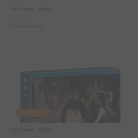
One Piece - films...
2014
Film
Créateur original
EDITÉ EN FRANCE
One Piece - 3D2Y
2014
TV Special