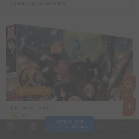
Créateur original, Scénariste
EDITÉ EN FRANCE
One Piece - Film ...
2010
Film
Inscris-toi pour 
Créateur original, Scénariste
entrer ta collection !
Collec
Shop. list
Planning
Animes
Découvrir
Envies