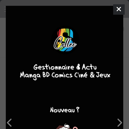
66
0
oeuvres
8,18
fans
moyenne oeuvres
OEUVRES AUXQUELLES EIICHIRO ODA A
PARTICIPÉ
(66)