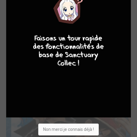
9
8
9
8
One Piece - All f...
2022
Artbook
Dessinateur, Scénariste
Non merci je connais déjà !