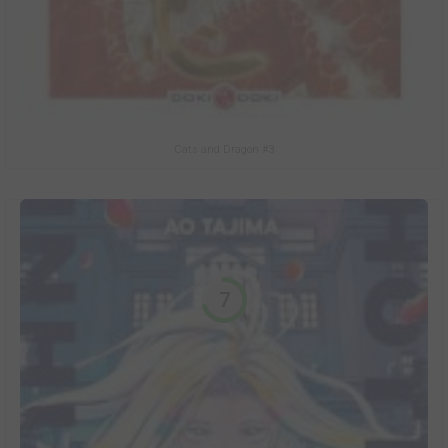
Cats and Dragon #3
7