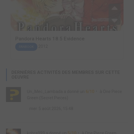
Pandora Hearts 18.5 Evidence
2012
FANBOOK
DERNIÈRES ACTIVITÉS DES MEMBRES SUR CETTE
OEUVRE
Un_Mec_Lambada
a donné un
6/10
à
One Piece
Green (Secret Pieces)
mer. 5 août 2026, 15:48
kobra999
a donné un
5/10
à
One Piece Green