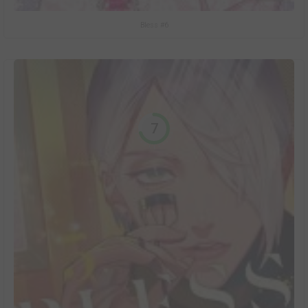
Bless #6
7