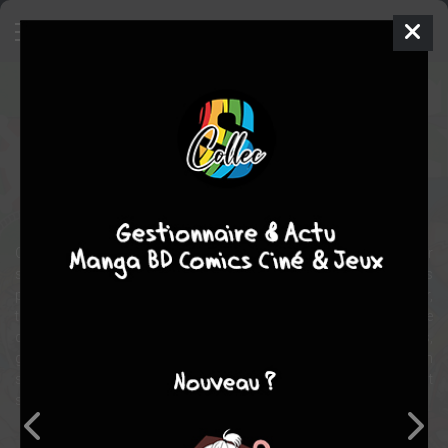
One Piece Green (Secret Pieces)
Fanbook
Shonen
2010
Eiichiro ODA
Eiichiro
ODA
1
tome
COMPLÈTE
fantastique
action
aventure
Ce 4eme data book compile tout ce que vous avez voulu savoir
sur l'univers de One piece sans avoir osé le demander. Fiches
personnages, renseignement sur les lieux, les bateaux, les pouvoir,
tout y est détaillé avec précision. En bonus : L'auteur nous gratifie
dan ce volume de petite saynètes toutes personnelles,
généralement humoristiques qu'il dessine de-ci- de-là et mettant en
scene ses personnages. Une occasion de découvrir un aspect
supplémentaire de la palette de talents de cet auteur...