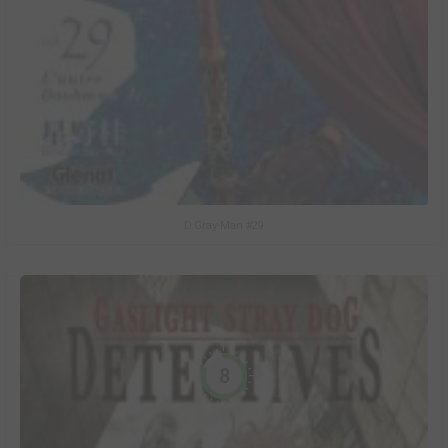
D.Gray-Man #29
8