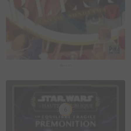
Bless #5
6