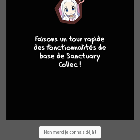
N'hésitez pas à ajouter cette série à votre shopping list afin de
ne pas rater sa sortie :
9
7
6
6
Dusk Maiden of Amnesia #1
vous tente ?
Shopping list
Envie
Une jeune femme a été laissée pour morte, seule dans un ancien
bâtiment de l'académie. Les causes de sa mort sont des plus
mystérieuses. Par miracle, un jeune homme parvient à voir son fantôme
: Niiya Teiichi, un étudiant en première année. Ensemble, ils vont
chercher la cause de son décès.
Non merci je connais déjà !