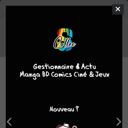
La série Dusk Maiden of Amnesia
confirmée pour début Juillet
15.04.2014 13:35 par
Neginator
Manga
2434
lectures
C'est dans le planning des éditions
Kana
que nous constatons que la
sortie des deux premiers tomes de
Dusk Maiden of Amnesia
est
prévue pour le
4 Juillet.
Nul doute qu'elle sera déjà disponible les
premiers jours de la JapanExpo.