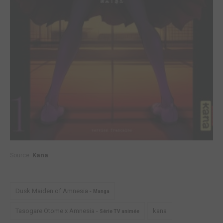
Kana
Source:
Dusk Maiden of Amnesia -
Manga
Tasogare Otome x Amnesia -
kana
Série TV animée