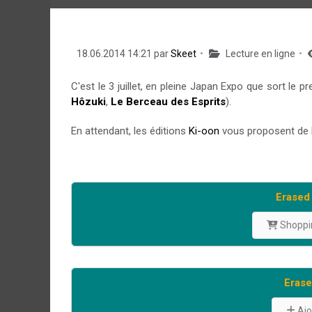
18.06.2014 14:21 par
Skeet
Lecture en ligne
C'est le 3 juillet, en pleine Japan Expo que sort le p
Hôzuki
,
Le Berceau des Esprits
).
En attendant, les éditions
Ki-oon
vous proposent de li
Erased
Shoppin
Eras
Ajo