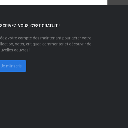
NSCRIVEZ-VOUS, C'EST GRATUIT !
éez votre compte dès maintenant pour gérer votre
llection, noter, critiquer, commenter et découvrir de
uvelles oeuvres !
Je m'inscris