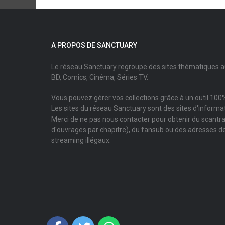
A PROPOS DE SANCTUARY
Le réseau Sanctuary regroupe des sites thématiques 
BD, Comics, Cinéma, Séries TV.
Vous pouvez gérer vos collections grâce à un outil 100%
Les sites du réseau Sanctuary sont des sites d'informati
Merci de ne pas nous contacter pour obtenir du scantr
d'ouvrages par chapitre), du fansub ou des adresses de
streaming illégaux.