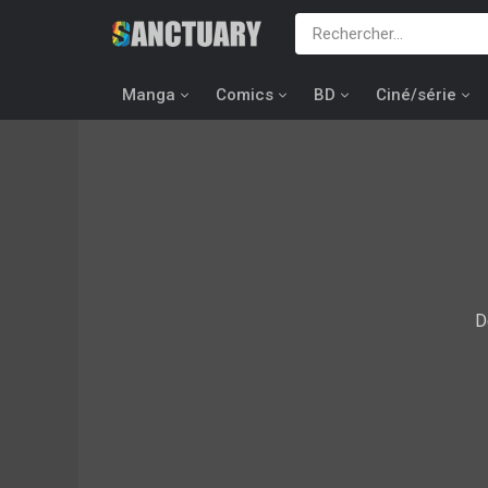
Manga
Comics
BD
Ciné/série
D