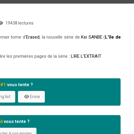
19438 lectures
remier tome d'
Erased
, la nouvelle série de
Kei SANBE
(
L'île de
re les premières pages de la série :
LIRE L'EXTRAIT
 #1
vous tente ?
g list
Envie
ed
vous tente ?
uter à vos envies