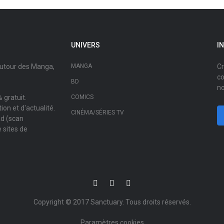
UNIVERS
I
autour des Manga,
MANGA
Cr
co
BD
no
 gratuit.
COMICS
on et d'actualité.
CINÉMA/SÉRIES TV
ad (scan
 sites de
Copyright © 2017
Sanctuary
. Tous droits réservés.
Paramètres cookies